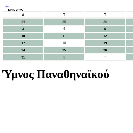
⇐
Μαρ 2025
⇒
Δ
Τ
Τ
24
25
26
4
3
5
10
11
12
18
17
19
24
25
26
2
31
1
Ύμνος Παναθηναϊκού