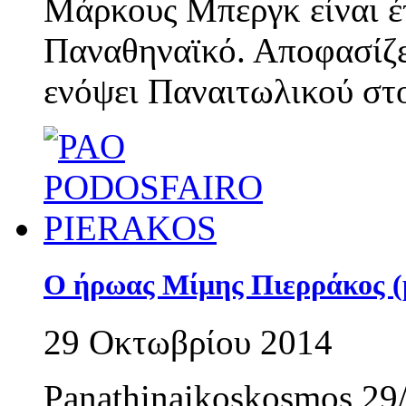
Μάρκους Μπεργκ είναι έτ
Παναθηναϊκό. Αποφασίζε
ενόψει Παναιτωλικού στ
Ο ήρωας Μίμης Πιερράκος (
29 Οκτωβρίου 2014
Panathinaikoskosmos 29