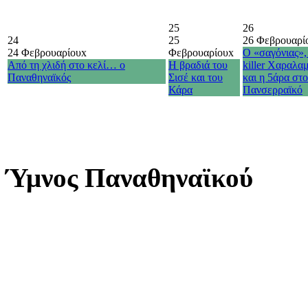
25
26
24
25
26 Φεβρουαρί
24 Φεβρουαρίου
x
Φεβρουαρίου
x
Ο «σαγόνιας»,
Από τη χλιδή στο κελί… ο
Η βραδιά του
killer Χαραλα
Παναθηναϊκός
Σισέ και του
και η 5άρα στ
Κάρα
Πανσερραϊκό
Ύμνος Παναθηναϊκού