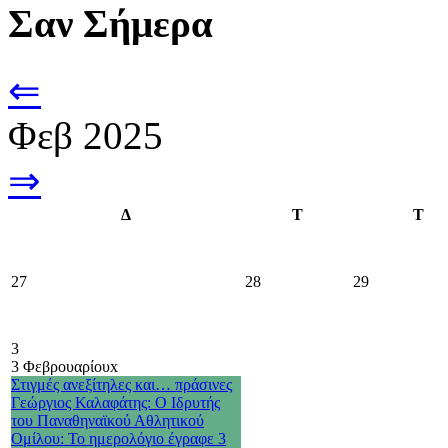
Σαν Σήμερα
⇐
Φεβ 2025
⇒
Δ
Τ
Τ
27
28
29
3
3 Φεβρουαρίου
x
Στιγμές ανεξίτηλες και… πράσινες
Γεώργιος Καλαφάτης: Ο Ιδρυτής
του Παναθηναϊκού Αθλητικού
Ομίλου: Το ημερολόγιο έγραφε 3