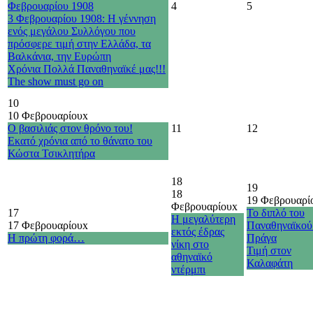
Φεβρουαρίου 1908
4
5
3 Φεβρουαρίου 1908: Η γέννηση
ενός μεγάλου Συλλόγου που
πρόσφερε τιμή στην Ελλάδα, τα
Βαλκάνια, την Ευρώπη
Χρόνια Πολλά Παναθηναϊκέ μας!!!
The show must go on
10
10 Φεβρουαρίου
x
Ο βασιλιάς στον θρόνο του!
11
12
Εκατό χρόνια από το θάνατο του
Κώστα Τσικλητήρα
18
19
18
19 Φεβρουαρί
Φεβρουαρίου
x
17
Το διπλό του
Η μεγαλύτερη
17 Φεβρουαρίου
x
Παναθηναϊκού
εκτός έδρας
Η πρώτη φορά…
Πράγα
νίκη στο
Τιμή στον
αθηναϊκό
Καλαφάτη
ντέρμπι