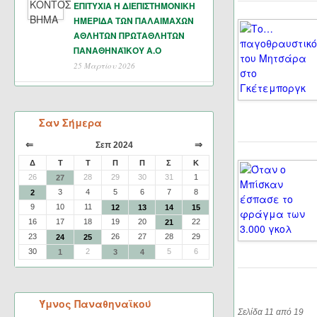
ΕΠΙΤΥΧΙΑ Η ΔΙΕΠΙΣΤΗΜΟΝΙΚΗ
ΗΜΕΡΙΔΑ ΤΩΝ ΠΑΛΑΙΜΑΧΩΝ
ΑΘΛΗΤΩΝ ΠΡΩΤΑΘΛΗΤΩΝ
ΠΑΝΑΘΗΝΑΪΚΟΥ Α.Ο
25 Μαρτίου 2026
Σαν Σήμερα
⇐
⇒
Σεπ 2024
Δ
Τ
Τ
Π
Π
Σ
Κ
26
28
29
30
31
1
27
3
4
5
6
7
8
2
9
10
11
12
13
14
15
16
17
18
19
20
22
21
23
26
27
28
29
24
25
30
2
5
6
1
3
4
Ύμνος Παναθηναϊκού
Σελίδα 11 από 19