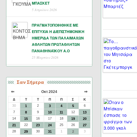
ΜΠΑΣΚΕΤ
5 Απριλίου 2026
ΠΡΑΓΜΑΤΟΠΟΙΗΘΗΚΕ ΜΕ
ΕΠΙΤΥΧΙΑ Η ΔΙΕΠΙΣΤΗΜΟΝΙΚΗ
ΗΜΕΡΙΔΑ ΤΩΝ ΠΑΛΑΙΜΑΧΩΝ
ΑΘΛΗΤΩΝ ΠΡΩΤΑΘΛΗΤΩΝ
ΠΑΝΑΘΗΝΑΪΚΟΥ Α.Ο
25 Μαρτίου 2026
Σαν Σήμερα
⇐
⇒
Οκτ 2024
Δ
Τ
Τ
Π
Π
Σ
Κ
30
2
6
1
3
4
5
7
9
12
8
10
11
13
14
16
17
18
15
19
20
22
25
26
21
23
24
27
28
30
1
3
29
31
2