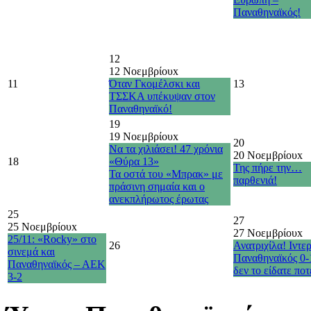
Παναθηναϊκός!
12
12 Νοεμβρίου
x
11
Όταν Γκομέλσκι και
13
ΤΣΣΚΑ υπέκυψαν στον
Παναθηναϊκό!
19
19 Νοεμβρίου
x
20
Να τα χιλιάσει! 47 χρόνια
20 Νοεμβρίου
x
18
«Θύρα 13»
Της πήρε την…
Τα οστά του «Μπρακ» με
παρθενιά!
πράσινη σημαία και ο
ανεκπλήρωτος έρωτας
25
27
25 Νοεμβρίου
x
27 Νοεμβρίου
x
25/11: «Rocky» στο
26
Ανατριχίλα! Ιντερ
σινεμά και
Παναθηναϊκός 0-
Παναθηναϊκός – ΑΕΚ
δεν το είδατε πο
3-2