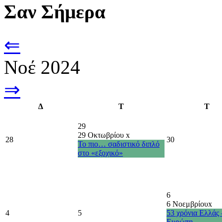
Σαν Σήμερα
⇐
Νοέ 2024
⇒
Δ
Τ
Τ
29
29 Οκτωβρίου
x
28
30
Το πιο… σαδιστικό διπλό
στο «εξοχικό»
6
6 Νοεμβρίου
x
4
5
53 χρόνια Ελλάς 
Ευρώπη –