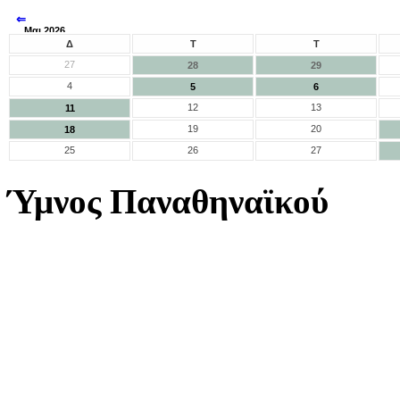
⇐
Μαι 2026
⇒
Δ
Τ
Τ
27
28
29
4
5
6
12
13
11
19
20
18
25
26
27
Ύμνος Παναθηναϊκού