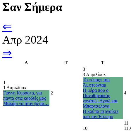
Σαν Σήμερα
⇐
Απρ 2024
⇒
Δ
Τ
Τ
3
3 Απριλίου
x
Το «έπος» του
1
Άμστερνταμ
1 Απριλίου
x
Η μέρα που ο
Γιάννη Κυράστα, για
2
4
Παναθηναϊκός
πάντα στις καρδιές μας
γονάτιζε Άγιαξ και
Μακάρι να ήταν ψέμα…
Μπαρτσελόνα
Η κούπα περνούσε
από τον Έσπερο
11
10
11 