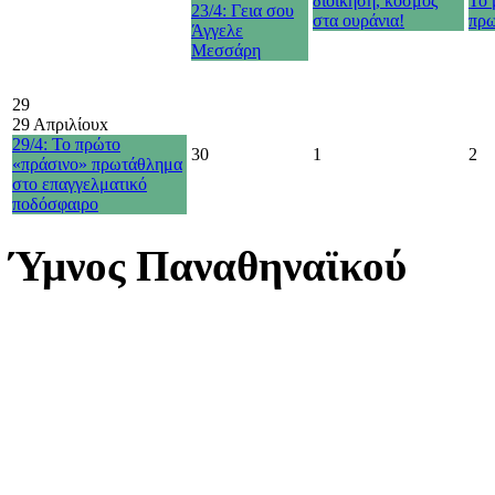
διοίκηση, κόσμος
Το 
23/4: Γεια σου
στα ουράνια!
πρω
Άγγελε
Μεσσάρη
29
29 Απριλίου
x
29/4: Το πρώτο
30
1
2
«πράσινο» πρωτάθλημα
στο επαγγελματικό
ποδόσφαιρο
Ύμνος Παναθηναϊκού