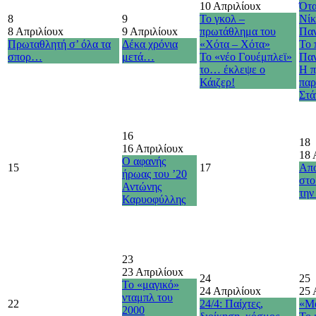
10 Απριλίου
x
Ότα
8
9
Το γκολ –
Νίκ
8 Απριλίου
x
9 Απριλίου
x
πρωτάθλημα του
Παν
Πρωταθλητή σ’ όλα τα
Δέκα χρόνια
«Χότα – Χότα»
Το 
σπορ…
μετά…
Το «νέο Γουέμπλεϊ»
Παν
το… έκλεψε ο
Η π
Κάιζερ!
παρ
Στά
16
18
16 Απριλίου
x
18 
Ο αφανής
15
17
Απο
ήρωας του ’20
στο
Αντώνης
την
Καρυοφύλλης
23
23 Απριλίου
x
24
25
Το «μαγικό»
24 Απριλίου
x
25 
νταμπλ του
22
24/4: Παίχτες,
«Μ
2000