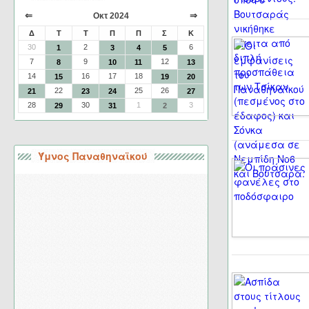
⇐
⇒
Οκτ 2024
Δ
Τ
Τ
Π
Π
Σ
Κ
30
2
6
1
3
4
5
7
9
12
8
10
11
13
14
16
17
18
15
19
20
22
25
26
21
23
24
27
28
30
1
3
29
31
2
Ύμνος Παναθηναϊκού