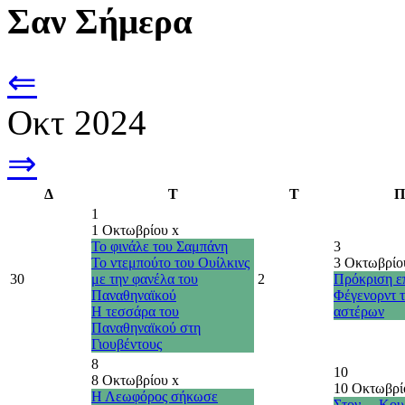
Σαν Σήμερα
⇐
Οκτ 2024
⇒
Δ
Τ
Τ
Π
1
1 Οκτωβρίου
x
Το φινάλε του Σαμπάνη
3
Το ντεμπούτο του Ουίλκινς
3 Οκτωβρί
30
με την φανέλα του
2
Πρόκριση επ
Παναθηναϊκού
Φέγενορντ 
Η τεσσάρα του
αστέρων
Παναθηναϊκού στη
Γιουβέντους
8
10
8 Οκτωβρίου
x
10 Οκτωβρ
Η Λεωφόρος σήκωσε
Στον… Κου