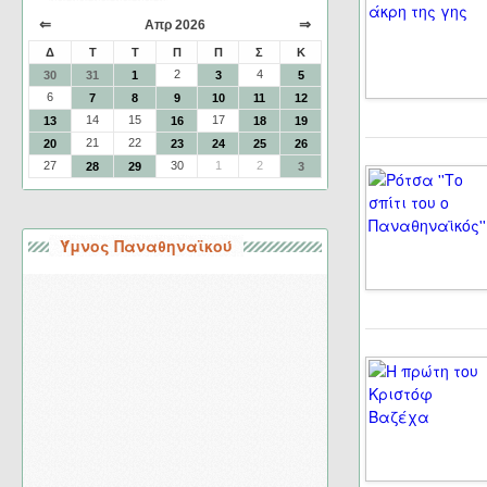
⇐
⇒
Απρ 2026
Δ
Τ
Τ
Π
Π
Σ
Κ
2
4
30
31
1
3
5
6
7
8
9
10
11
12
14
15
17
13
16
18
19
21
22
20
23
24
25
26
27
30
1
2
28
29
3
Ύμνος Παναθηναϊκού