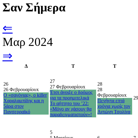
Σαν Σήμερα
⇐
Μαρ 2024
⇒
Δ
Τ
Τ
27
26
28
27 Φεβρουαρίου
x
26 Φεβρουαρίου
x
28
Έτσι άνοιξε ο δρόμος
Ο «σαγόνιας», ο killer
Φεβρουαρίου
x
για τα προημιτελικά
2
Χαραλαμπίδης και η
Πενήντα επτά
Το αήττητο του ’22:
5άρα στον
χρόνια χωρίς τον
«Μόνο αν χάσουν θα
Πανσερραϊκό
Αντώνη Τσολίνα
παραδειγματιστούν»!
5
5 Μαρτίου
x
6
7