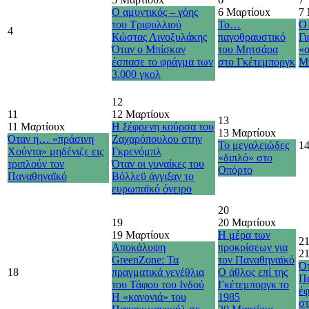
Ο αμυντικός – γόης
6 Μαρτίου
x
7
του Τριφυλλιού
Το…
Ο
4
Κώστας Λινοξυλάκης
παγοθραυστικό
Γι
Όταν ο Μπίσκαν
του Μητσάρα
«
έσπασε το φράγμα των
στο Γκέτεμποργκ
Μ
3.000 γκολ
12
11
12 Μαρτίου
x
13
11 Μαρτίου
x
Η ξέφρενη κούρσα του
13 Μαρτίου
x
Όταν η… «πράσινη
Ζαχαρόπουλου στην
Το μεγαλειώδες
1
Χούντα» μηδένιζε εις
Γκρενόμπλ
«διπλό» στο
τριπλούν τον
Όταν οι γυναίκες του
Οπόρτο
Παναθηναϊκό
Βόλλεϋ άγγιξαν το
ευρωπαϊκό όνειρο
20
19
20 Μαρτίου
x
19 Μαρτίου
x
Η μέρα των
2
Αποκάλυψη
προκρίσεων για
2
GreenZone: Τα
τον Παναθηναϊκό
Ότ
18
πραγματικά γενέθλια
Ο άθλος επί της
Π
του Τάφου του Ινδού
Γκέτεμποργκ το
έφ
Η «κανονιά» του
1985
σ