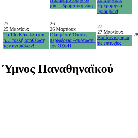
Παπαεμμανουήλ σε
20 Μαρτίου:
μία… δραματική νίκη
Ημερομηνία
θριάμβων!
25
26
27
25 Μαρτίου
x
26 Μαρτίου
x
27 Μαρτίου
x
Τo 10o Κύπελλο και
Όλα μέσα! Όταν η
2
Βαδίζοντας προς
η… τρελή αποθέωση
περιφέρεια «σκότωσε»
τις επιτυχίες
των αντιπάλων!
τον ΟΣΦΠ
Ύμνος Παναθηναϊκού