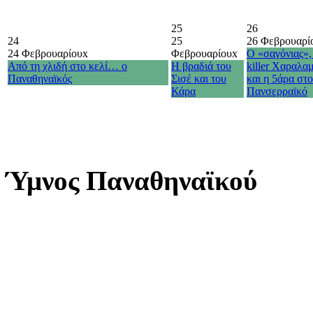
25
26
24
25
26 Φεβρουαρί
24 Φεβρουαρίου
x
Φεβρουαρίου
x
Ο «σαγόνιας»,
Από τη χλιδή στο κελί… ο
Η βραδιά του
killer Χαραλα
Παναθηναϊκός
Σισέ και του
και η 5άρα στ
Κάρα
Πανσερραϊκό
Ύμνος Παναθηναϊκού