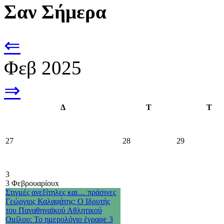
Σαν Σήμερα
⇐
Φεβ 2025
⇒
Δ
Τ
Τ
27
28
29
3
3 Φεβρουαρίου
x
Στιγμές ανεξίτηλες και… πράσινες
Γεώργιος Καλαφάτης: Ο Ιδρυτής
του Παναθηναϊκού Αθλητικού
Ομίλου: Το ημερολόγιο έγραφε 3