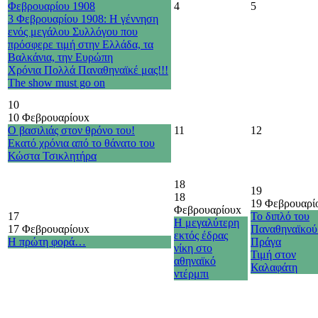
Φεβρουαρίου 1908
4
5
3 Φεβρουαρίου 1908: Η γέννηση
ενός μεγάλου Συλλόγου που
πρόσφερε τιμή στην Ελλάδα, τα
Βαλκάνια, την Ευρώπη
Χρόνια Πολλά Παναθηναϊκέ μας!!!
The show must go on
10
10 Φεβρουαρίου
x
Ο βασιλιάς στον θρόνο του!
11
12
Εκατό χρόνια από το θάνατο του
Κώστα Τσικλητήρα
18
19
18
19 Φεβρουαρί
Φεβρουαρίου
x
17
Το διπλό του
Η μεγαλύτερη
17 Φεβρουαρίου
x
Παναθηναϊκού
εκτός έδρας
Η πρώτη φορά…
Πράγα
νίκη στο
Τιμή στον
αθηναϊκό
Καλαφάτη
ντέρμπι