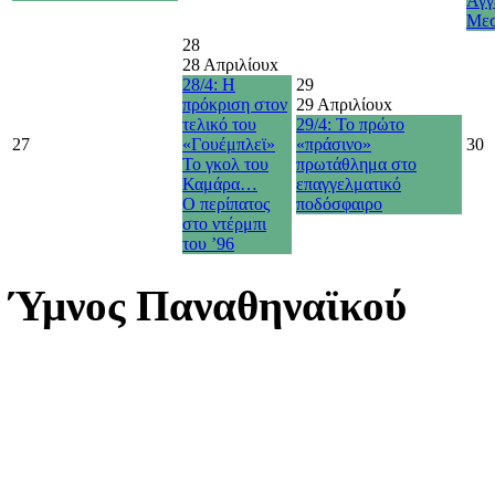
Άγγ
Με
28
28 Απριλίου
x
28/4: Η
29
πρόκριση στον
29 Απριλίου
x
τελικό του
29/4: Το πρώτο
27
«Γουέμπλεϊ»
«πράσινο»
30
Το γκολ του
πρωτάθλημα στο
Καμάρα…
επαγγελματικό
O περίπατος
ποδόσφαιρο
στο ντέρμπι
του ’96
Ύμνος Παναθηναϊκού