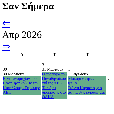
Σαν Σήμερα
⇐
Απρ 2026
⇒
Δ
Τ
Τ
31
30
31 Μαρτίου
x
1
30 Μαρτίου
x
Η τεσσάρα του
1 Απριλίου
x
Η «τιτανομαχία» του
Παναθηναϊκού
Μακάρι να ήταν
2
Παναθηναϊκού με την
επί της ΑΕΚ
ψέμα…
Κυπελλούχο Ευρώπης
Το πάρτι
Γιάννη Κυράστα, για
ΑΕΚ
πρόκρισης στο
πάντα στις καρδιές μας
ΟΑΚΑ