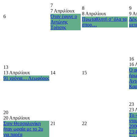
7
8
9
7 Απριλίου
x
8 Απριλίου
x
9 Α
6
Όταν έφυγε ο
Πρωταθλητή σ’ όλα τα
Δέκ
Αντώνης
σπορ…
με
Τρίτσης
16
16 
13
Ο α
13 Απριλίου
x
14
15
ήρω
91 χρόνια… Λεωφόρος
Αντ
Καρ
23
23 
20
Το 
20 Απριλίου
x
ντα
Στην Θεσσαλονίκη
21
22
200
ήταν ωραία με το 2ο
23/
για παρέα