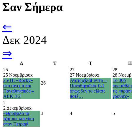
Σαν Σήμερα
⇐
Δεκ 2024
⇒
Δ
Τ
Τ
Π
25
27
28
25 Νοεμβρίου
x
27 Νοεμβρίου
x
28 Νοεμβ
25/11: «Rocky»
Ανατριχίλα! Ιντερ –
Το 30ό
26
στο σινεμά και
Παναθηναϊκός 0-1
πρωτάθλη
Παναθηναϊκός –
όπως δεν το είδατε
τις «πράσι
ΑΕΚ 3-2
ποτέ…
γροθιές»
2
2 Δεκεμβρίου
x
«Θρύψαλα τα
3
4
5
τζάμια» και νίκη
στον Πειραιά