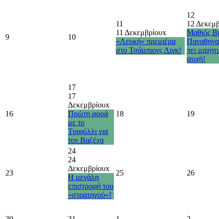
12
11
12 Δεκεμ
11 Δεκεμβρίου
x
Μαθιός Βι
9
10
«Λευκή» πρεμιέρα
Παναθηνα
στο Τσάμπιονς Λιγκ!
πει μαχητ
ψυχή!
17
17
Δεκεμβρίου
x
16
Πρώτη φορά
18
19
με το
Τριφύλλι για
τον Βαζέχα
24
24
Δεκεμβρίου
x
23
25
26
Η μεγάλη
επιστροφή του
«στρατηγού»!
30
31
1
2