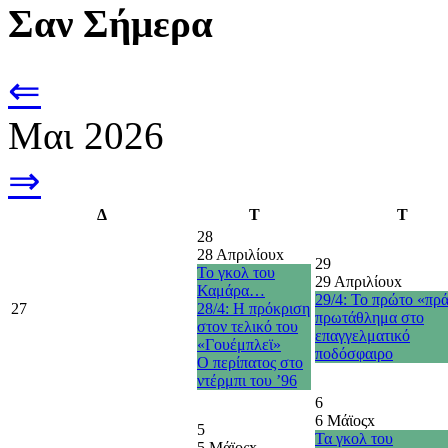
Σαν Σήμερα
⇐
Μαι 2026
⇒
Δ
Τ
Τ
28
28 Απριλίου
x
29
Το γκολ του
29 Απριλίου
x
Καμάρα…
29/4: Το πρώτο «πρ
27
28/4: Η πρόκριση
πρωτάθλημα στο
στον τελικό του
επαγγελματικό
«Γουέμπλεϊ»
ποδόσφαιρο
O περίπατος στο
ντέρμπι του ’96
6
6 Μάϊος
x
5
Τα γκολ του
5 Μάϊος
x