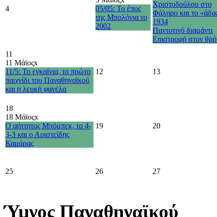
Χριστοδούλου στο
4
05/05: Το έπος
Φάληρο και το «άδι
της Μπολόνια το
1934
2002
Παντοτινό διαμάντι
Επιστροφή στον θρό
11
11 Μάϊος
x
11/5: Το εγκαίνια, το πρώτο
12
13
παιχνίδι του Παναθηναϊκού
και η λευκή φανέλα
18
18 Μάϊος
x
Ο αήττητος Μπόμπεκ, το 4-
19
20
3-3 και ο Αριστείδης
Καμάρας
25
26
27
Ύμνος Παναθηναϊκού