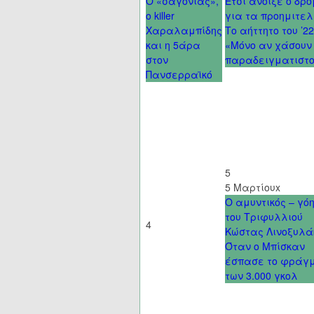
Ο «σαγόνιας»,
Έτσι άνοιξε ο δρ
ο killer
για τα προημιτελ
Χαραλαμπίδης
Το αήττητο του ’22
και η 5άρα
«Μόνο αν χάσουν
στον
παραδειγματιστο
Πανσερραϊκό
5
5 Μαρτίου
x
Ο αμυντικός – γό
του Τριφυλλιού
4
Κώστας Λινοξυλά
Όταν ο Μπίσκαν
έσπασε το φράγ
των 3.000 γκολ