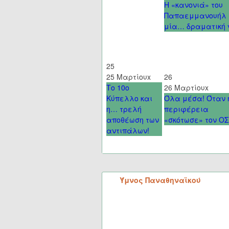
Η «κανονιά» του
Παπαεμμανουήλ 
μία… δραματική 
25
25 Μαρτίου
x
26
Τo 10o
26 Μαρτίου
x
Κύπελλο και
Όλα μέσα! Όταν 
η… τρελή
περιφέρεια
αποθέωση των
«σκότωσε» τον Ο
αντιπάλων!
Ύμνος Παναθηναϊκού