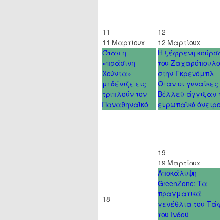
11
12
11 Μαρτίου
x
12 Μαρτίου
x
Όταν η…
Η ξέφρενη κούρσ
«πράσινη
του Ζαχαρόπουλο
Χούντα»
στην Γκρενόμπλ
μηδένιζε εις
Όταν οι γυναίκες
τριπλούν τον
Βόλλεϋ άγγιξαν 
Παναθηναϊκό
ευρωπαϊκό όνειρ
19
19 Μαρτίου
x
Αποκάλυψη
GreenZone: Τα
πραγματικά
18
γενέθλια του Τά
του Ινδού