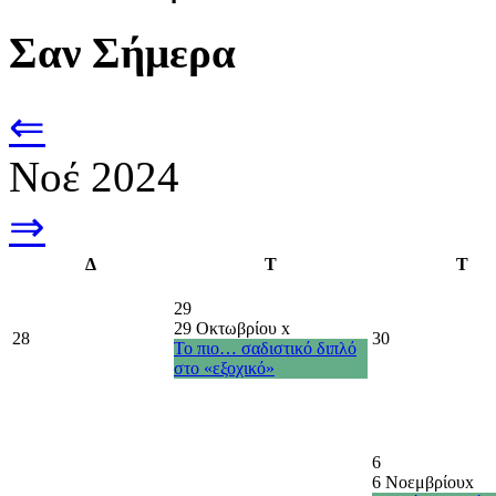
Σαν Σήμερα
⇐
Νοέ 2024
⇒
Δ
Τ
Τ
29
29 Οκτωβρίου
x
28
30
Το πιο… σαδιστικό διπλό
στο «εξοχικό»
6
6 Νοεμβρίου
x