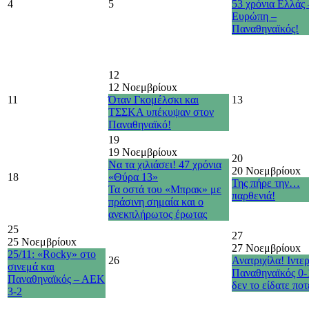
4
5
53 χρόνια Ελλάς 
Ευρώπη –
Παναθηναϊκός!
12
12 Νοεμβρίου
x
11
Όταν Γκομέλσκι και
13
ΤΣΣΚΑ υπέκυψαν στον
Παναθηναϊκό!
19
19 Νοεμβρίου
x
20
Να τα χιλιάσει! 47 χρόνια
20 Νοεμβρίου
x
18
«Θύρα 13»
Της πήρε την…
Τα οστά του «Μπρακ» με
παρθενιά!
πράσινη σημαία και ο
ανεκπλήρωτος έρωτας
25
27
25 Νοεμβρίου
x
27 Νοεμβρίου
x
25/11: «Rocky» στο
26
Ανατριχίλα! Ιντερ
σινεμά και
Παναθηναϊκός 0-
Παναθηναϊκός – ΑΕΚ
δεν το είδατε πο
3-2