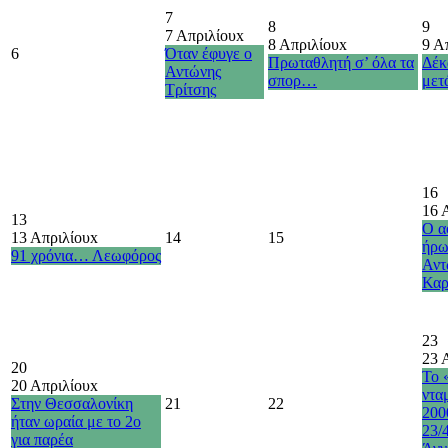
7
8
9
7 Απριλίου
x
8 Απριλίου
x
9 Α
6
Όταν έφυγε ο
Πρωταθλητή σ’ όλα τα
Δέκ
Αντώνης
σπορ…
με
Τρίτσης
16
16 
13
Ο α
13 Απριλίου
x
14
15
ήρω
91 χρόνια… Λεωφόρος
Αντ
Καρ
23
23 
20
Το 
20 Απριλίου
x
ντα
Στην Θεσσαλονίκη
21
22
200
ήταν ωραία με το 2ο
23/
για παρέα