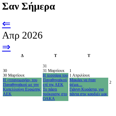
Σαν Σήμερα
⇐
Απρ 2026
⇒
Δ
Τ
Τ
31
30
31 Μαρτίου
x
1
30 Μαρτίου
x
Η τεσσάρα του
1 Απριλίου
x
Η «τιτανομαχία» του
Παναθηναϊκού
Μακάρι να ήταν
2
Παναθηναϊκού με την
επί της ΑΕΚ
ψέμα…
Κυπελλούχο Ευρώπης
Το πάρτι
Γιάννη Κυράστα, για
ΑΕΚ
πρόκρισης στο
πάντα στις καρδιές μας
ΟΑΚΑ