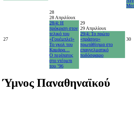
Άγγ
Με
28
28 Απριλίου
x
28/4: Η
29
πρόκριση στον
29 Απριλίου
x
τελικό του
29/4: Το πρώτο
27
«Γουέμπλεϊ»
«πράσινο»
30
Το γκολ του
πρωτάθλημα στο
Καμάρα…
επαγγελματικό
O περίπατος
ποδόσφαιρο
στο ντέρμπι
του ’96
Ύμνος Παναθηναϊκού