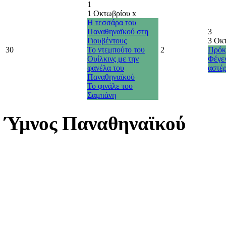
1
1 Οκτωβρίου
x
Η τεσσάρα του
Παναθηναϊκού στη
3
Γιουβέντους
3 Οκ
30
Το ντεμπούτο του
2
Πρόκρ
Ουίλκινς με την
Φέγε
φανέλα του
αστέ
Παναθηναϊκού
Το φινάλε του
Σαμπάνη
Ύμνος Παναθηναϊκού