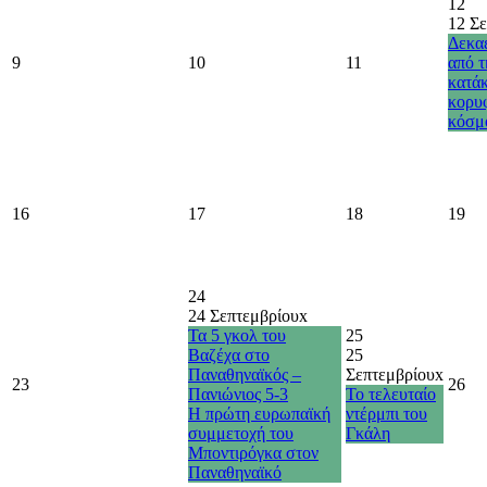
12
12 Σ
Δεκαέ
9
10
11
από τ
κατάκ
κορυ
κόσμ
16
17
18
19
24
24 Σεπτεμβρίου
x
Τα 5 γκολ του
25
Βαζέχα στο
25
Παναθηναϊκός –
Σεπτεμβρίου
x
23
26
Πανιώνιος 5-3
Το τελευταίο
Η πρώτη ευρωπαϊκή
ντέρμπι του
συμμετοχή του
Γκάλη
Μποντιρόγκα στον
Παναθηναϊκό