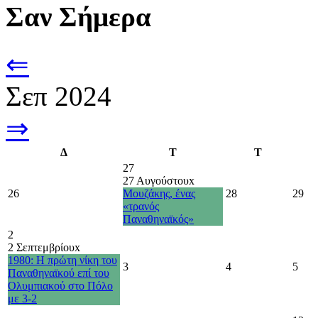
Σαν Σήμερα
⇐
Σεπ 2024
⇒
Δ
Τ
Τ
27
27 Αυγούστου
x
26
Μουζάκης, ένας
28
29
«τρανός
Παναθηναϊκός»
2
2 Σεπτεμβρίου
x
1980: Η πρώτη νίκη του
3
4
5
Παναθηναϊκού επί του
Ολυμπιακού στο Πόλο
με 3-2