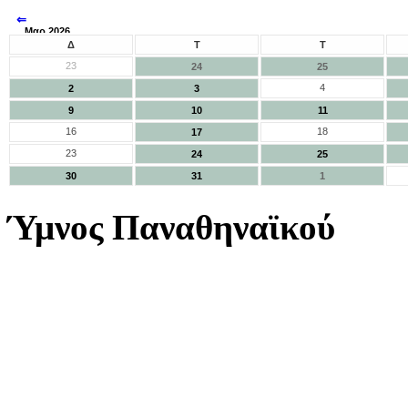
⇐
Μαρ 2026
⇒
Δ
Τ
Τ
23
24
25
4
2
3
9
10
11
16
18
17
23
24
25
30
31
1
Ύμνος Παναθηναϊκού