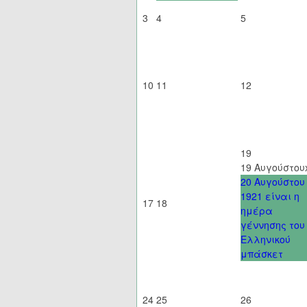
3
4
5
10
11
12
19
19 Αυγούστου
20 Αυγούστου
1921 είναι η
17
18
ημέρα
γέννησης του
Ελληνικού
μπάσκετ
24
25
26