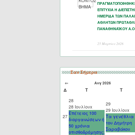
ΠΡΑΓΜΑΤΟΠΟΙΗΘΗΚ
ΕΠΙΤΥΧΙΑ Η ΔΙΕΠΙΣΤ
ΗΜΕΡΙΔΑ ΤΩΝ ΠΑΛΑ
ΑΘΛΗΤΩΝ ΠΡΩΤΑΘΛ
ΠΑΝΑΘΗΝΑΪΚΟΥ Α.Ο
25 Μαρτίου 2026
Σαν Σήμερα
⇐
Αυγ 2026
Δ
Τ
Τ
28
29
28 Ιουλίου
x
29 Ιουλίου
x
Επέτειος 100
27
Τα γενέθλια
διοργανώσεων ή
του Δημήτρη
50 χρόνια
Σαραβάκου
οπισθοδρόμησης;