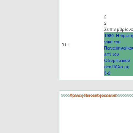
2
2
Σεπτεμβρίου
x
1980: Η πρώτ
νίκη του
31
1
Παναθηναϊκο
επί του
Ολυμπιακού
στο Πόλο με
3-2
Ύμνος Παναθηναϊκού