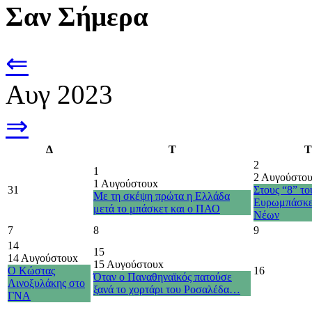
Σαν Σήμερα
⇐
Αυγ 2023
⇒
Δ
Τ
Τ
2
1
2 Αυγούστο
1 Αυγούστου
x
31
Στους “8” το
Με τη σκέψη πρώτα η Ελλάδα
Ευρωμπάσκε
μετά το μπάσκετ και ο ΠΑΟ
Νέων
7
8
9
14
15
14 Αυγούστου
x
15 Αυγούστου
x
O Kώστας
16
Όταν ο Παναθηναϊκός πατούσε
Λινοξυλάκης στο
ξανά το χορτάρι του Ροσαλέδα…
ΓΝΑ