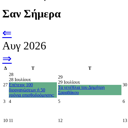
Σαν Σήμερα
⇐
Αυγ 2026
⇒
Δ
Τ
Τ
28
29
28 Ιουλίου
x
29 Ιουλίου
x
27
Επέτειος 100
30
Τα γενέθλια του Δημήτρη
διοργανώσεων ή 50
Σαραβάκου
χρόνια οπισθοδρόμησης;
3
4
5
6
10
11
12
13