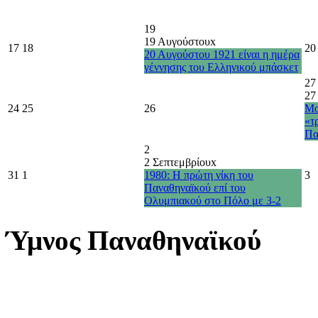
19
19 Αυγούστου
x
17
18
20
20 Αυγούστου 1921 είναι η ημέρα
γέννησης του Ελληνικού μπάσκετ
27
27
24
25
26
Μο
«τ
Πα
2
2 Σεπτεμβρίου
x
31
1
1980: Η πρώτη νίκη του
3
Παναθηναϊκού επί του
Ολυμπιακού στο Πόλο με 3-2
Ύμνος Παναθηναϊκού