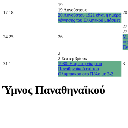
19
19 Αυγούστου
x
17
18
20
20 Αυγούστου 1921 είναι η ημέρα
γέννησης του Ελληνικού μπάσκετ
27
27
24
25
26
Μο
«τ
Πα
2
2 Σεπτεμβρίου
x
31
1
1980: Η πρώτη νίκη του
3
Παναθηναϊκού επί του
Ολυμπιακού στο Πόλο με 3-2
Ύμνος Παναθηναϊκού