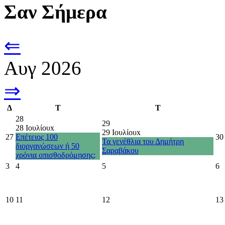
Σαν Σήμερα
⇐
Αυγ 2026
⇒
Δ
Τ
Τ
28
29
28 Ιουλίου
x
29 Ιουλίου
x
27
Επέτειος 100
30
Τα γενέθλια του Δημήτρη
διοργανώσεων ή 50
Σαραβάκου
χρόνια οπισθοδρόμησης;
3
4
5
6
10
11
12
13