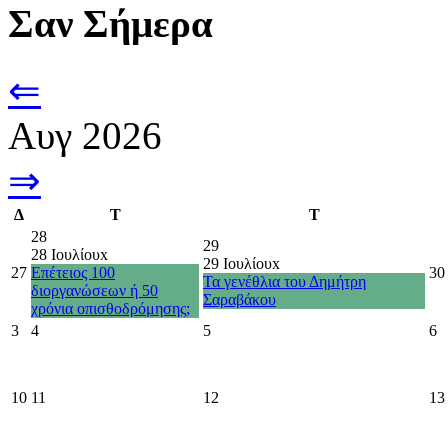
Σαν Σήμερα
⇐
Αυγ 2026
⇒
Δ
Τ
Τ
28
29
28 Ιουλίου
x
29 Ιουλίου
x
27
Επέτειος 100
30
Τα γενέθλια του Δημήτρη
διοργανώσεων ή 50
Σαραβάκου
χρόνια οπισθοδρόμησης;
3
4
5
6
10
11
12
13