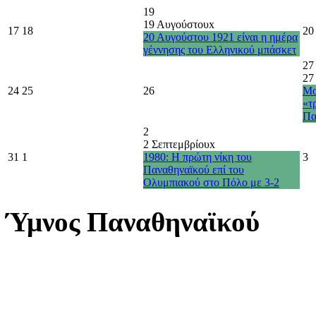
19
19 Αυγούστου
x
17
18
20
20 Αυγούστου 1921 είναι η ημέρα
γέννησης του Ελληνικού μπάσκετ
27
27
24
25
26
Μο
«τ
Πα
2
2 Σεπτεμβρίου
x
31
1
1980: Η πρώτη νίκη του
3
Παναθηναϊκού επί του
Ολυμπιακού στο Πόλο με 3-2
Ύμνος Παναθηναϊκού