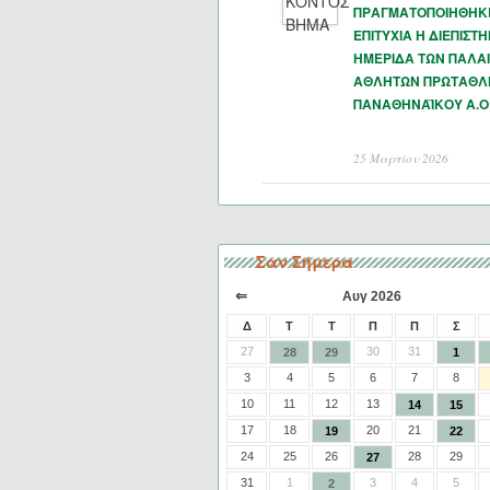
ΠΡΑΓΜΑΤΟΠΟΙΗΘΗΚ
ΕΠΙΤΥΧΙΑ Η ΔΙΕΠΙΣΤ
ΗΜΕΡΙΔΑ ΤΩΝ ΠΑΛΑ
ΑΘΛΗΤΩΝ ΠΡΩΤΑΘΛ
ΠΑΝΑΘΗΝΑΪΚΟΥ Α.Ο
25 Μαρτίου 2026
Σαν Σήμερα
⇐
Αυγ 2026
Δ
Τ
Τ
Π
Π
Σ
27
30
31
28
29
1
3
4
5
6
7
8
10
11
12
13
14
15
17
18
20
21
19
22
24
25
26
28
29
27
31
1
3
4
5
2