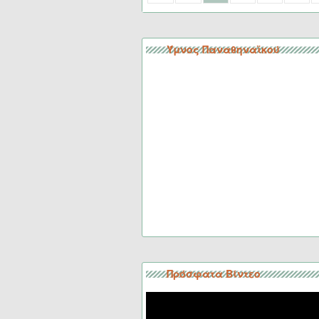
Ύμνος Παναθηναϊκού
Πρόσφατα Βίντεο