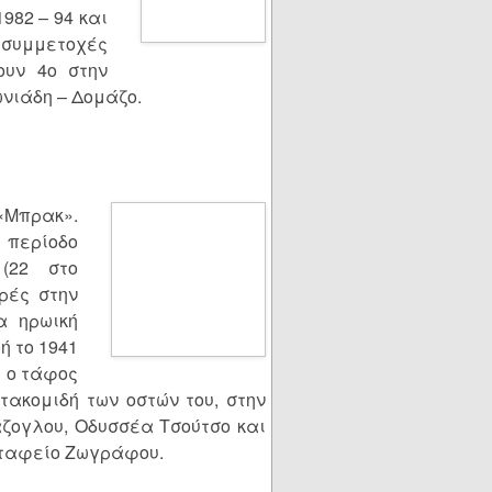
982 – 94 και
4 συμμετοχές
ουν 4
ο
στην
ωνιάδη – Δομάζο.
 «Μπρακ».
 περίοδο
(22 στο
ρές στην
α ηρωική
ή το 1941
ε ο τάφος
μετακομιδή των οστών του, στην
ζογλου, Οδυσσέα Τσούτσο και
οταφείο Ζωγράφου.