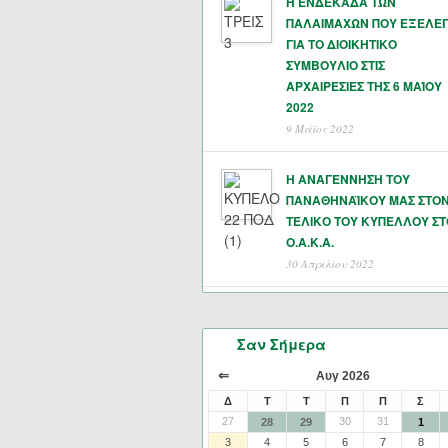
Η ΕΝΔΕΚΑΔΑ ΤΩΝ
ΠΑΛΑΙΜΑΧΩΝ ΠΟΥ ΕΞΕΛΕ
ΓΙΑ ΤΟ ΔΙΟΙΚΗΤΙΚΟ
ΣΥΜΒΟΥΛΙΟ ΣΤΙΣ
ΑΡΧΑΙΡΕΣΙΕΣ ΤΗΣ 6 ΜΑΊΟΥ
2022
9 Μάϊος 2022
Η ΑΝΑΓΕΝΝΗΣΗ ΤΟΥ
ΠΑΝΑΘΗΝΑΪΚΟΥ ΜΑΣ ΣΤΟ
ΤΕΛΙΚΟ ΤΟΥ ΚΥΠΕΛΛΟΥ ΣΤ
Ο.Α.Κ.Α.
30 Απριλίου 2022
Σαν Σήμερα
⇐
Αυγ 2026
Δ
Τ
Τ
Π
Π
Σ
27
30
31
28
29
1
3
4
5
6
7
8