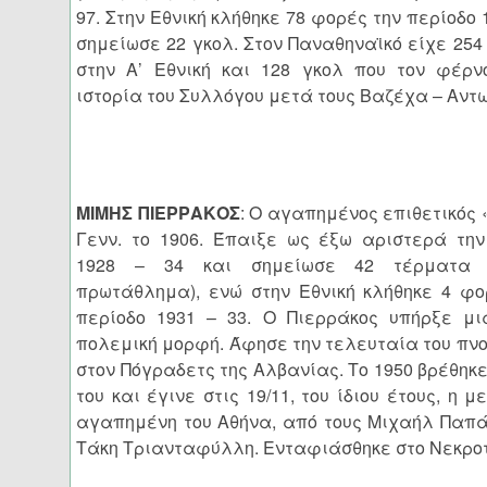
97. Στην Εθνική κλήθηκε 78 φορές την περίοδο 1
σημείωσε 22 γκολ. Στον Παναθηναϊκό είχε 25
στην Α’ Εθνική και 128 γκολ που τον φέρν
ιστορία του Συλλόγου μετά τους Βαζέχα – Αντ
ΜΙΜΗΣ ΠΙΕΡΡΑΚΟΣ
: Ο αγαπημένος επιθετικός
Γενν. το 1906. Έπαιξε ως έξω αριστερά την
1928 – 34 και σημείωσε 42 τέρματα 
πρωτάθλημα), ενώ στην Εθνική κλήθηκε 4 φο
περίοδο 1931 – 33. Ο Πιερράκος υπήρξε μι
πολεμική μορφή. Άφησε την τελευταία του πνο
στον Πόγραδετς της Αλβανίας. Το 1950 βρέθηκ
του και έγινε στις 19/11, του ίδιου έτους, η 
αγαπημένη του Αθήνα, από τους Μιχαήλ Παπά
Τάκη Τριανταφύλλη. Ενταφιάσθηκε στο Νεκρ