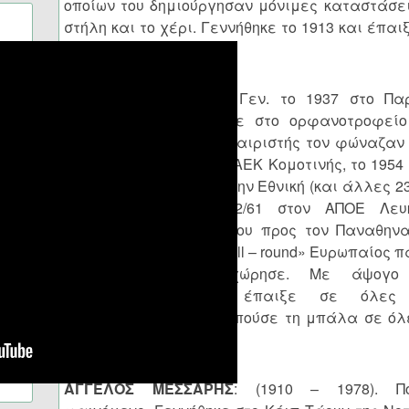
οποίων του δημιούργησαν μόνιμες καταστάσει
στήλη και το χέρι. Γεννήθηκε το 1913 και έπα
στην περίοδο 1930 – 33.
ΤΑΚΗΣ ΛΟΥΚΑΝΙΔΗΣ
: Γεν. το 1937 στο Πα
Δράμας και μεγάλωσε στο ορφανοτροφείο 
μέχρι να γίνει ποδοσφαιριστής τον φώναζαν 
1952 πρωτόπαιξε στην ΑΕΚ Κομοτινής, το 195
στη Δόξα και το 1958 στην Εθνική (και άλλες 2
να βρεθεί στις 20/12/61 στον ΑΠΟΕ Λευ
δαιδαλώδη διαδρομή του προς τον Παναθηνα
για 7 χρόνια ο πλέον «all – round» Ευρωπαίος π
το 1968 που αποχώρησε. Με άψογο
αποτελεσματικότητα έπαιξε σε όλες
τερματοφύλακας. Αγαπούσε τη μπάλα σε όλες
ζωή.
ΑΓΓΕΛΟΣ ΜΕΣΣΑΡΗΣ
: (1910 – 1978). Πο