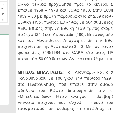
αλλά τελικά προχώρησε προς το κέντρο. 
16
έπαιξε 1958 – 1978 και ξανά 1980. Στην Εθν
23
30
1959 – 80 με πρώτη παρουσία στις 2/12/59 στον
6
Εθνική είναι πρώτος Έλληνας με 504 συμμετοχ
ΑΕΚ. Επίσης στην Α’ Εθνική ήταν τρίτος σκόρ
Βαζέχα (244) και Αντωνιάδη (180). Βεβαίως μ
και του Μοντεβιδέο. Αποχαιρέτησε την Εθν
παιχνίδι με την Αυστραλία 3 – 3. Με τον Παν
φορά στις 31/8/1984 στο ΟΑΚΑ στο ματς Π
παρουσία 50.000 θεατών. Αντικαταστάθηκε στο 
ΜΗΤΣΟΣ ΜΠΑΛΤΑΣΗΣ
: Το «Λιοντάρι» και ο 
Παναθηναϊκού με 106 γκολ την περίοδο 1929 
στο Πρωτάθλημα) που έπαιζε στην ομάδ
αδελφό του Κώστα δημιούργησε την ε
«Μπαλτάσηδων». Ήταν κυνηγός – βομβαρ
γενναίο παιχνίδι που συχνά – πυκνά του
τραυματισμό, με σοβαρές περιπτώσεις, με