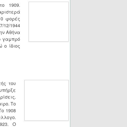
το 1909.
αριστερά
 10 φορές
7/12/1944
ην Αθήνα
ο γαμπρό
ώ ο ίδιος
τής του
υπήρξε
ίσεις.
ιρο. Το
Το 1908
ύλλογο.
923. Ο