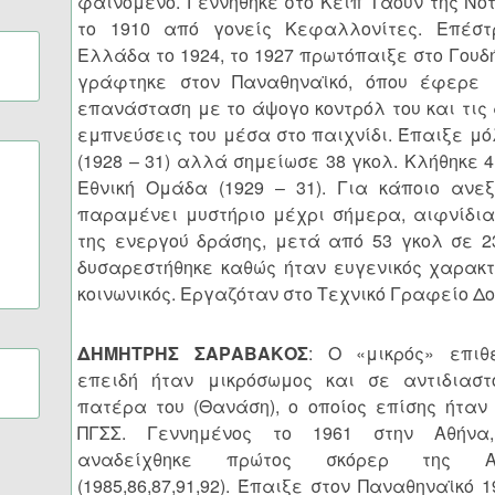
φαινόμενο. Γεννήθηκε στο Κέιπ Τάουν της Νο
το 1910 από γονείς Κεφαλλονίτες. Επέστ
Ελλάδα το 1924, το 1927 πρωτόπαιξε στο Γουδή
γράφτηκε στον Παναθηναϊκό, όπου έφερε 
επανάσταση με το άψογο κοντρόλ του και τις
εμπνεύσεις του μέσα στο παιχνίδι. Έπαιξε μό
(1928 – 31) αλλά σημείωσε 38 γκολ. Κλήθηκε 
Εθνική Ομάδα (1929 – 31). Για κάποιο ανεξ
παραμένει μυστήριο μέχρι σήμερα, αιφνίδια
της ενεργού δράσης, μετά από 53 γκολ σε 2
δυσαρεστήθηκε καθώς ήταν ευγενικός χαρακτ
κοινωνικός. Εργαζόταν στο Τεχνικό Γραφείο Δο
ΔΗΜΗΤΡΗΣ ΣΑΡΑΒΑΚΟΣ
: Ο «μικρός» επιθε
επειδή ήταν μικρόσωμος και σε αντιδιασ
πατέρα του (Θανάση), ο οποίος επίσης ήταν 
ΠΓΣΣ. Γεννημένος το 1961 στην Αθήν
αναδείχθηκε πρώτος σκόρερ της Α
(1985,86,87,91,92). Έπαιξε στον Παναθηναϊκό 1