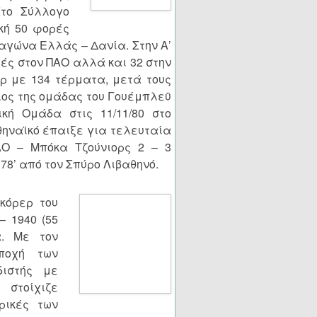
Στο Σύλλογο
ική 50 φορές
 αγώνα Ελλάς – Δανία. Στην Α’
ές στον ΠΑΟ αλλά και 32 στην
ερ με 134 τέρματα, μετά τους
έλος της ομάδας του Γουέμπλεϋ
ική Ομάδα στις 11/11/80 στο
αθηναϊκό έπαιξε για τελευταία
ΑΟ – Μπόκα Τζούνιορς 2 – 3
78’ από τον Σπύρο Λιβαθηνό.
σκόρερ του
– 1940 (55
α. Με τον
ποχή των
διστής με
 στοίχιζε
ρικές των