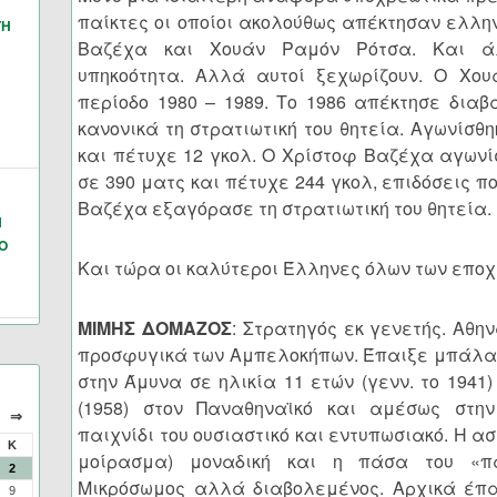
παίκτες οι οποίοι ακολούθως απέκτησαν ελλην
ΓΗ
Βαζέχα και Χουάν Ραμόν Ρότσα. Και ά
υπηκοότητα. Αλλά αυτοί ξεχωρίζουν. Ο Χο
περίοδο 1980 – 1989. Το 1986 απέκτησε διαβ
κανονικά τη στρατιωτική του θητεία. Αγωνίσθ
και πέτυχε 12 γκολ. Ο Χρίστοφ Βαζέχα αγωνίσ
σε 390 ματς και πέτυχε 244 γκολ, επιδόσεις π
Βαζέχα εξαγόρασε τη στρατιωτική του θητεία.
Ν
Ο
Και τώρα οι καλύτεροι Έλληνες όλων των εποχ
ΜΙΜΗΣ ΔΟΜΑΖΟΣ
: Στρατηγός εκ γενετής. Αθη
προσφυγικά των Αμπελοκήπων. Έπαιξε μπάλα 
στην Άμυνα σε ηλικία 11 ετών (γενν. το 1941)
(1958) στον Παναθηναϊκό και αμέσως στην
⇒
παιχνίδι του ουσιαστικό και εντυπωσιακό. Η ασί
Κ
μοίρασμα) μοναδική και η πάσα του «π
2
Μικρόσωμος αλλά διαβολεμένος. Αρχικά έπα
9