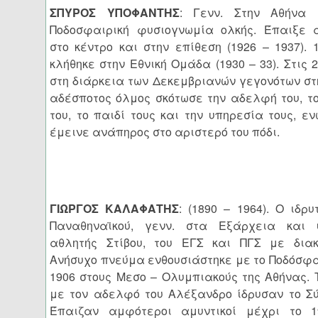
ΣΠΥΡΟΣ ΥΠΟΦΑΝΤΗΣ
: Γενν. Στην Αθήνα 
Ποδοσφαιρική φυσιογνωμία ολκής. Έπαιξε 
στο κέντρο και στην επίθεση (1926 – 1937).
κλήθηκε στην Εθνική Ομάδα (1930 – 33). Στις 2
στη διάρκεια των Δεκεμβριανών γεγονότων στ
αδέσποτος όλμος σκότωσε την αδελφή του, τ
του, το παιδί τους και την υπηρεσία τους, εν
έμεινε ανάπηρος στο αριστερό του πόδι.
ΓΙΩΡΓΟΣ ΚΑΛΑΦΑΤΗΣ
: (1890 – 1964). Ο ιδρυ
Παναθηναϊκού, γενν. στα Εξάρχεια και 
αθλητής Στίβου, του ΕΓΣ και ΠΓΣ με διακρ
Ανήσυχο πνεύμα ενθουσιάστηκε με το Ποδόσφα
1906 στους Μεσο – Ολυμπιακούς της Αθήνας. 
με τον αδελφό του Αλέξανδρο ίδρυσαν το Σ
Έπαιζαν αμφότεροι αμυντικοί μέχρι το 1