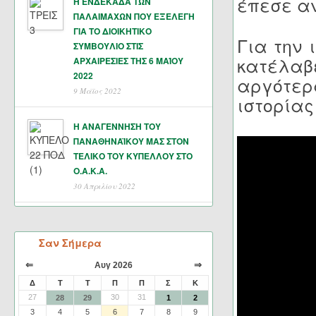
έπεσε αν
Η ΕΝΔΕΚΑΔΑ ΤΩΝ
ΠΑΛΑΙΜΑΧΩΝ ΠΟΥ ΕΞΕΛΕΓΗ
ΓΙΑ ΤΟ ΔΙΟΙΚΗΤΙΚΟ
Για την 
ΣΥΜΒΟΥΛΙΟ ΣΤΙΣ
κατέλαβε
ΑΡΧΑΙΡΕΣΙΕΣ ΤΗΣ 6 ΜΑΊΟΥ
2022
αργότερ
9 Μάϊος 2022
ιστορίας
Η ΑΝΑΓΕΝΝΗΣΗ ΤΟΥ
ΠΑΝΑΘΗΝΑΪΚΟΥ ΜΑΣ ΣΤΟΝ
ΤΕΛΙΚΟ ΤΟΥ ΚΥΠΕΛΛΟΥ ΣΤΟ
Ο.Α.Κ.Α.
30 Απριλίου 2022
Σαν Σήμερα
⇐
⇒
Αυγ 2026
Δ
Τ
Τ
Π
Π
Σ
Κ
27
30
31
28
29
1
2
3
4
5
6
7
8
9