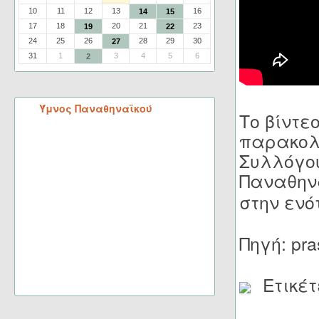
10
11
12
13
16
14
15
17
18
20
21
23
19
22
24
25
26
28
29
30
27
31
1
3
4
5
6
2
Ύμνος Παναθηναϊκού
Το βίντε
παρακολο
Συλλόγο
Παναθην
στην εν
Πηγή: pra
Ετικέτ