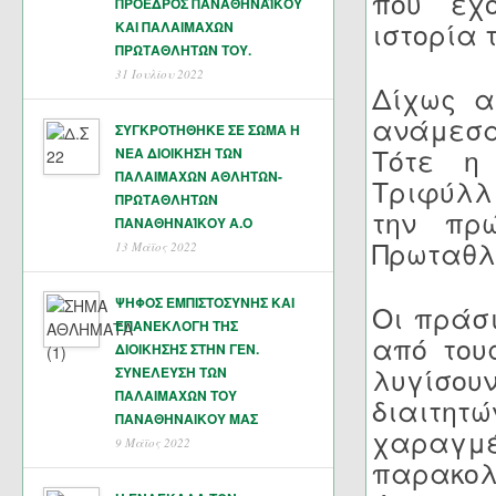
που έχ
ΠΡΟΕΔΡΟΣ ΠΑΝΑΘΗΝΑΪΚΟΥ
ιστορία 
ΚΑΙ ΠΑΛΑΙΜΑΧΩΝ
ΠΡΩΤΑΘΛΗΤΏΝ ΤΟΥ.
31 Ιουλίου 2022
Δίχως α
ανάμεσα 
ΣΥΓΚΡΟΤΗΘΗΚΕ ΣΕ ΣΩΜΑ Η
Τότε η
ΝΕΑ ΔΙΟΙΚΗΣΗ ΤΩΝ
ΠΑΛΑΙΜΑΧΩΝ ΑΘΛΗΤΩΝ-
Τριφύλλ
ΠΡΩΤΑΘΛΗΤΩΝ
την πρ
ΠΑΝΑΘΗΝΑΊΚΟΥ Α.Ο
Πρωταθλ
13 Μάϊος 2022
ΨΗΦΟΣ ΕΜΠΙΣΤΟΣΥΝΗΣ ΚΑΙ
Οι πράσι
ΕΠΑΝΕΚΛΟΓΗ ΤΗΣ
από του
ΔΙΟΙΚΗΣΗΣ ΣΤΗΝ ΓΕΝ.
λυγίσο
ΣΥΝΕΛΕΥΣΗ ΤΩΝ
ΠΑΛΑΙΜΑΧΩΝ ΤΟΥ
διαιτη
ΠΑΝΑΘΗΝΑΙΚΟΥ ΜΑΣ
χαραγ
9 Μάϊος 2022
παρακολ