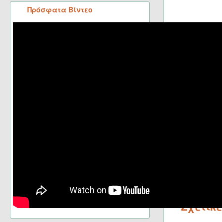
Πρόσφατα Βίντεο
Ο Σύλλογος 
προσφέρει τη
ενημέρωση γ
Συλλόγου μα
Όνομα
Email
Σχετικ