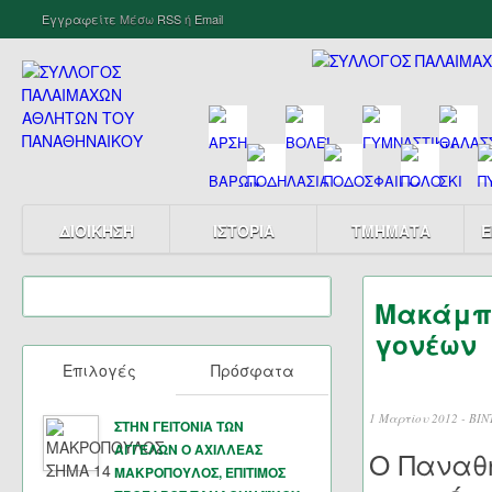
Εγγραφείτε
Μέσω
RSS
ή
Email
ΔΙΟΙΚΗΣΗ
ΙΣΤΟΡΙΑ
ΤΜΗΜΑΤΑ
Ε
Μακάμπι
γονέων
Επιλογές
Πρόσφατα
1 Μαρτίου 2012 -
ΒΙΝ
ΣΤΗΝ ΓΕΙΤΟΝΙΑ ΤΩΝ
ΑΓΓΕΛΩΝ Ο ΑΧΙΛΛΕΑΣ
Ο Παναθη
ΜΑΚΡΟΠΟΥΛΟΣ, ΕΠΙΤΙΜΟΣ