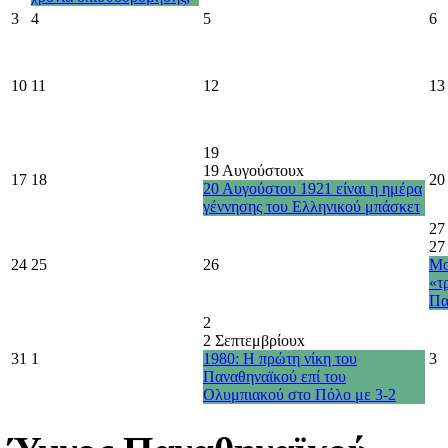
3
4
5
6
10
11
12
13
19
19 Αυγούστου
x
17
18
20
20 Αυγούστου 1921 είναι η ημέρα
γέννησης του Ελληνικού μπάσκετ
27
27
24
25
26
Μο
«τ
Πα
2
2 Σεπτεμβρίου
x
31
1
1980: Η πρώτη νίκη του
3
Παναθηναϊκού επί του
Ολυμπιακού στο Πόλο με 3-2