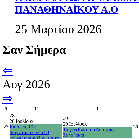
ΠΑΝΑΘΗΝΑΪΚΟΥ Α.Ο
25 Μαρτίου 2026
Σαν Σήμερα
⇐
Αυγ 2026
⇒
Δ
Τ
Τ
28
29
28 Ιουλίου
x
29 Ιουλίου
x
27
Επέτειος 100
30
Τα γενέθλια του Δημήτρη
διοργανώσεων ή 50
Σαραβάκου
χρόνια οπισθοδρόμησης;