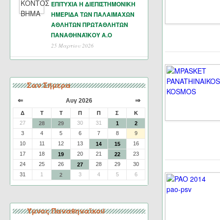
ΕΠΙΤΥΧΙΑ Η ΔΙΕΠΙΣΤΗΜΟΝΙΚΗ
ΗΜΕΡΙΔΑ ΤΩΝ ΠΑΛΑΙΜΑΧΩΝ
ΑΘΛΗΤΩΝ ΠΡΩΤΑΘΛΗΤΩΝ
ΠΑΝΑΘΗΝΑΪΚΟΥ Α.Ο
25 Μαρτίου 2026
Σαν Σήμερα
⇐
⇒
Αυγ 2026
Δ
Τ
Τ
Π
Π
Σ
Κ
27
30
31
28
29
1
2
3
4
5
6
7
8
9
10
11
12
13
16
14
15
17
18
20
21
23
19
22
24
25
26
28
29
30
27
31
1
3
4
5
6
2
Ύμνος Παναθηναϊκού