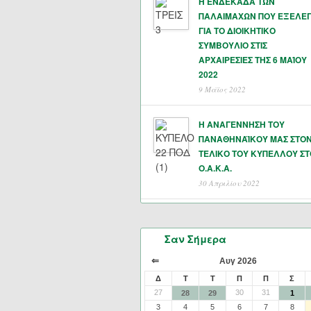
Η ΕΝΔΕΚΑΔΑ ΤΩΝ
ΠΑΛΑΙΜΑΧΩΝ ΠΟΥ ΕΞΕΛΕ
ΓΙΑ ΤΟ ΔΙΟΙΚΗΤΙΚΟ
ΣΥΜΒΟΥΛΙΟ ΣΤΙΣ
ΑΡΧΑΙΡΕΣΙΕΣ ΤΗΣ 6 ΜΑΊΟΥ
2022
9 Μάϊος 2022
Η ΑΝΑΓΕΝΝΗΣΗ ΤΟΥ
ΠΑΝΑΘΗΝΑΪΚΟΥ ΜΑΣ ΣΤΟ
ΤΕΛΙΚΟ ΤΟΥ ΚΥΠΕΛΛΟΥ ΣΤ
Ο.Α.Κ.Α.
30 Απριλίου 2022
Σαν Σήμερα
⇐
Αυγ 2026
Δ
Τ
Τ
Π
Π
Σ
27
30
31
28
29
1
3
4
5
6
7
8