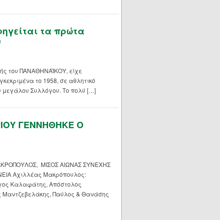
ηγείται τα πρώτα
ύ
ής του ΠΑΝΑΘΗΝΑΪΚΟΥ, είχε
γκεκριμένα το 1958, σε αθλητικό
υ μεγάλου Συλλόγου. Το πολύ […]
ΡΙΟΥ ΓΕΝΝΗΘΗΚΕ Ο
ΚΡΟΠΟΥΛΟΣ, ΜΙΣΟΣ ΑΙΩΝΑΣ ΣΥΝΕΧΗΣ
ΕΙΑ Αχιλλέας Μακρόπουλος:
ργος Καλαφάτης, Απόστολος
ς Μαντζεβελάκης, Παύλος & Θανάσης