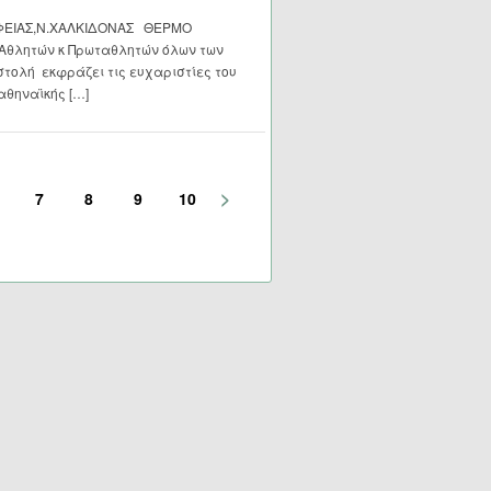
ΦΕΙΑΣ,Ν.ΧΑΛΚΙΔΟΝΑΣ ΘΕΡΜΟ
Αθλητών κ Πρωταθλητών όλων των
τολή εκφράζει τις ευχαριστίες του
αθηναϊκής […]
>
7
8
9
10