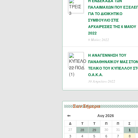
Η ΕΝΔΕΚΑΔΑ ΤΩΝ
ΠΑΛΑΙΜΑΧΩΝ ΠΟΥ ΕΞΕΛΕ
ΓΙΑ ΤΟ ΔΙΟΙΚΗΤΙΚΟ
ΣΥΜΒΟΥΛΙΟ ΣΤΙΣ
ΑΡΧΑΙΡΕΣΙΕΣ ΤΗΣ 6 ΜΑΊΟΥ
2022
9 Μάϊος 2022
Η ΑΝΑΓΕΝΝΗΣΗ ΤΟΥ
ΠΑΝΑΘΗΝΑΪΚΟΥ ΜΑΣ ΣΤΟ
ΤΕΛΙΚΟ ΤΟΥ ΚΥΠΕΛΛΟΥ ΣΤ
Ο.Α.Κ.Α.
30 Απριλίου 2022
Σαν Σήμερα
⇐
Αυγ 2026
Δ
Τ
Τ
Π
Π
Σ
27
30
31
28
29
1
3
4
5
6
7
8