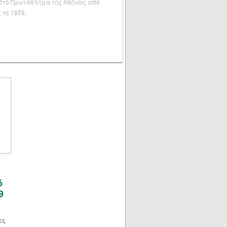
 στο Πρωτάθλημα της Αθήνας από
 το 1959.
ό
9
ες