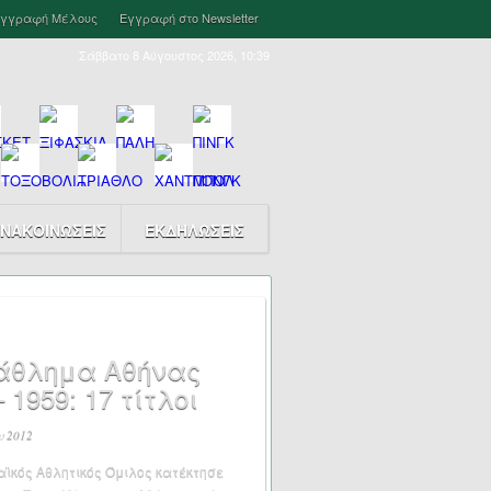
γγραφή Μέλους
Εγγραφή στο Newsletter
Σάββατο 8 Αύγουστος 2026, 10:39
ΝΑΚΟΙΝΩΣΕΙΣ
ΕΚΔΗΛΩΣΕΙΣ
άθλημα Αθήνας
 1959: 17 τίτλοι
υ 2012
ϊκός Αθλητικός Όμιλος κατέκτησε