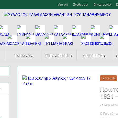
Αρχική
Σύνδεσμοι
Επικοινωνία
Ε
ΤΜΗΜΑΤΑ
ΕΠΙΚΑΙΡΟΤΗΤΑ
MULTIMEDIA
Α
Τελευταίο
Πρωτ
α
1924 –
31 Αυγούστο
Ο Παναθηνα