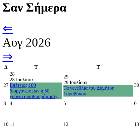
Σαν Σήμερα
⇐
Αυγ 2026
⇒
Δ
Τ
Τ
28
29
28 Ιουλίου
x
29 Ιουλίου
x
27
Επέτειος 100
30
Τα γενέθλια του Δημήτρη
διοργανώσεων ή 50
Σαραβάκου
χρόνια οπισθοδρόμησης;
3
4
5
6
10
11
12
13