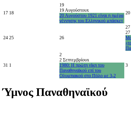
19
19 Αυγούστου
x
17
18
20
20 Αυγούστου 1921 είναι η ημέρα
γέννησης του Ελληνικού μπάσκετ
27
27
24
25
26
Μο
«τ
Πα
2
2 Σεπτεμβρίου
x
31
1
1980: Η πρώτη νίκη του
3
Παναθηναϊκού επί του
Ολυμπιακού στο Πόλο με 3-2
Ύμνος Παναθηναϊκού