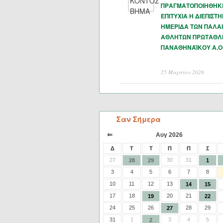
ΠΡΑΓΜΑΤΟΠΟΙΗΘΗΚ
ΕΠΙΤΥΧΙΑ Η ΔΙΕΠΙΣΤ
ΗΜΕΡΙΔΑ ΤΩΝ ΠΑΛΑ
ΑΘΛΗΤΩΝ ΠΡΩΤΑΘΛ
ΠΑΝΑΘΗΝΑΪΚΟΥ Α.Ο
25 Μαρτίου 2026
Σαν Σήμερα
⇐
Αυγ 2026
Δ
Τ
Τ
Π
Π
Σ
27
30
31
28
29
1
3
4
5
6
7
8
10
11
12
13
14
15
17
18
20
21
19
22
24
25
26
28
29
27
31
1
3
4
5
2