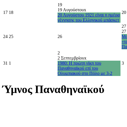
19
19 Αυγούστου
x
17
18
20
20 Αυγούστου 1921 είναι η ημέρα
γέννησης του Ελληνικού μπάσκετ
27
27
24
25
26
Μο
«τ
Πα
2
2 Σεπτεμβρίου
x
31
1
1980: Η πρώτη νίκη του
3
Παναθηναϊκού επί του
Ολυμπιακού στο Πόλο με 3-2
Ύμνος Παναθηναϊκού