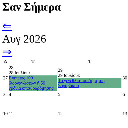
Σαν Σήμερα
⇐
Αυγ 2026
⇒
Δ
Τ
Τ
28
29
28 Ιουλίου
x
29 Ιουλίου
x
27
Επέτειος 100
30
Τα γενέθλια του Δημήτρη
διοργανώσεων ή 50
Σαραβάκου
χρόνια οπισθοδρόμησης;
3
4
5
6
10
11
12
13