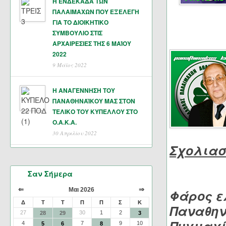
Η ΕΝΔΕΚΑΔΑ ΤΩΝ
ΠΑΛΑΙΜΑΧΩΝ ΠΟΥ ΕΞΕΛΕΓΗ
ΓΙΑ ΤΟ ΔΙΟΙΚΗΤΙΚΟ
ΣΥΜΒΟΥΛΙΟ ΣΤΙΣ
ΑΡΧΑΙΡΕΣΙΕΣ ΤΗΣ 6 ΜΑΊΟΥ
2022
9 Μάϊος 2022
Η ΑΝΑΓΕΝΝΗΣΗ ΤΟΥ
ΠΑΝΑΘΗΝΑΪΚΟΥ ΜΑΣ ΣΤΟΝ
ΤΕΛΙΚΟ ΤΟΥ ΚΥΠΕΛΛΟΥ ΣΤΟ
Ο.Α.Κ.Α.
30 Απριλίου 2022
Σχολιασ
Σαν Σήμερα
⇐
⇒
Μαι 2026
Φάρος ε
Δ
Τ
Τ
Π
Π
Σ
Κ
Παναθην
27
30
1
2
28
29
3
4
7
9
10
5
6
8