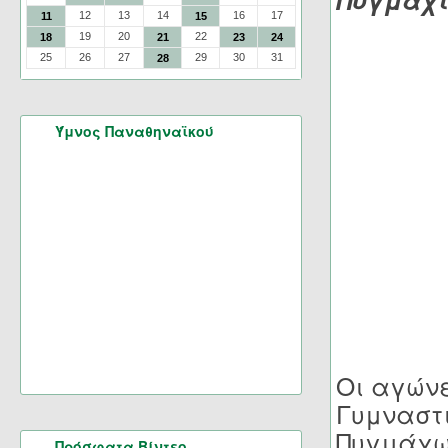
Πυγμαχί
12
13
14
16
17
11
15
19
20
22
18
21
23
24
25
26
27
29
30
31
28
Ύμνος Παναθηναϊκού
Οι αγώνε
Γυμναστι
Πυγμάχων
Πρόσφατα Βίντεο