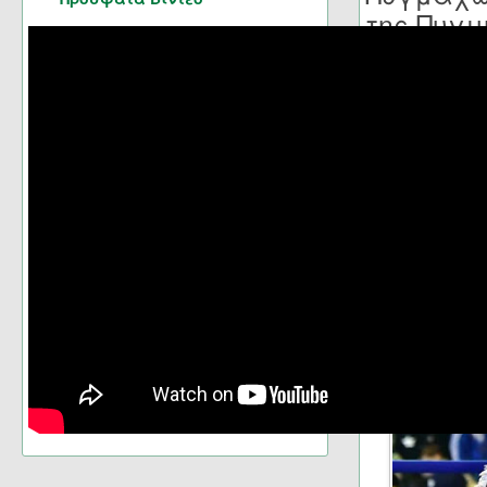
της Πυγμ
δεύτερη 
31
ο
Πρωτ
Συλλόγο