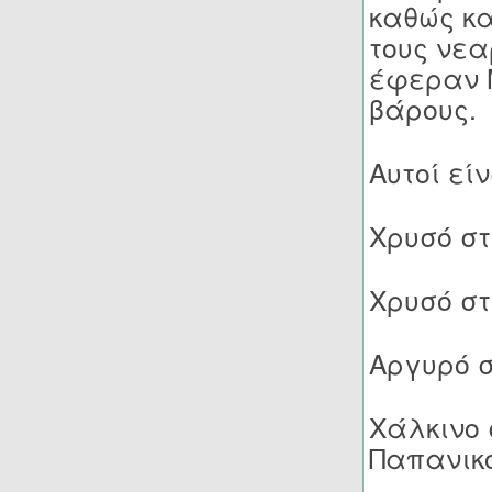
καθώς κ
τους νεα
έφεραν Μ
βάρους.
Αυτοί είν
Χρυσό στ
Χρυσό στ
Αργυρό σ
Χάλκινο 
Παπανικ