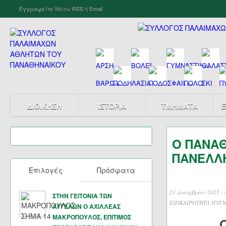
Εγγραφείτε
Μέσω
RSS
ή
Email
ΔΙΟΙΚΗΣΗ
ΙΣΤΟΡΙΑ
ΤΜΗΜΑΤΑ
Ε
Ο ΠΑΝΑ
ΠΑΝΕΛΛ
Επιλογές
Πρόσφατα
23 Δεκεμβρίου 2015 -
ΣΤΗΝ ΓΕΙΤΟΝΙΑ ΤΩΝ
ΕΠΙΚΑΙΡΟΤΗΤΑ ΠΥΓ
ΑΓΓΕΛΩΝ Ο ΑΧΙΛΛΕΑΣ
ΜΑΚΡΟΠΟΥΛΟΣ, ΕΠΙΤΙΜΟΣ