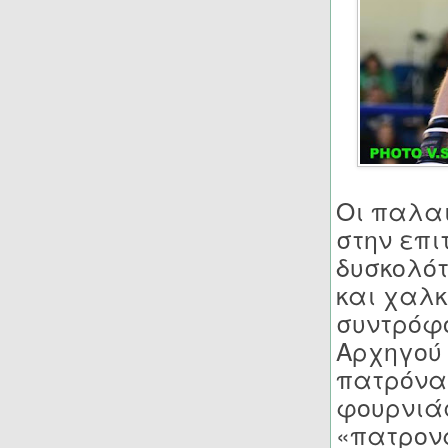
Οι παλαι
στην επι
δυσκολότ
και χαλκ
συντρόφο
Αρχηγού
πατρόναρ
φουρνιάς
«πατρονά