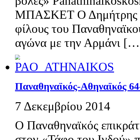
βολές» Panathinaikosko
ΜΠΑΣΚΕΤ Ο Δημήτρης Δι
φίλους του Παναθηναϊκού
αγώνα με την Αρμάνι […
Παναθηναϊκός-Αθηναϊκός 64
7 Δεκεμβρίου 2014
Ο Παναθηναϊκός επικράτ
στον «Τάφο του Ινδού» 