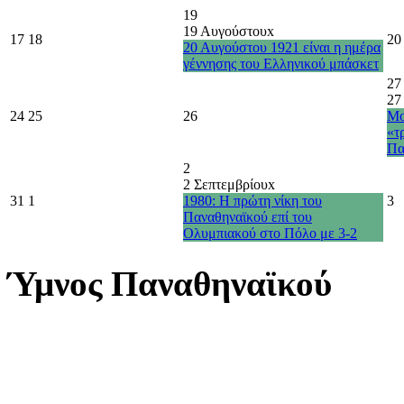
19
19 Αυγούστου
x
17
18
20
20 Αυγούστου 1921 είναι η ημέρα
γέννησης του Ελληνικού μπάσκετ
27
27
24
25
26
Μο
«τ
Πα
2
2 Σεπτεμβρίου
x
31
1
1980: Η πρώτη νίκη του
3
Παναθηναϊκού επί του
Ολυμπιακού στο Πόλο με 3-2
Ύμνος Παναθηναϊκού