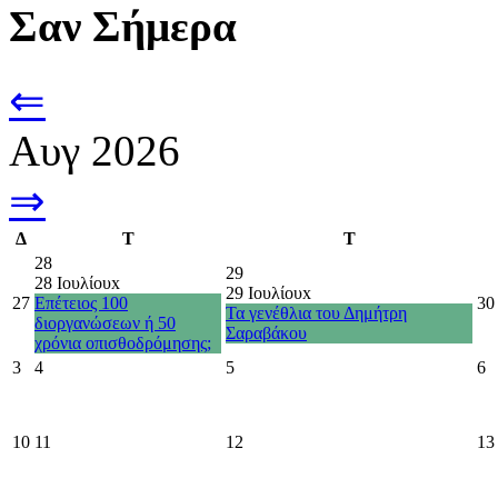
Σαν Σήμερα
⇐
Αυγ 2026
⇒
Δ
Τ
Τ
28
29
28 Ιουλίου
x
29 Ιουλίου
x
27
Επέτειος 100
30
Τα γενέθλια του Δημήτρη
διοργανώσεων ή 50
Σαραβάκου
χρόνια οπισθοδρόμησης;
3
4
5
6
10
11
12
13