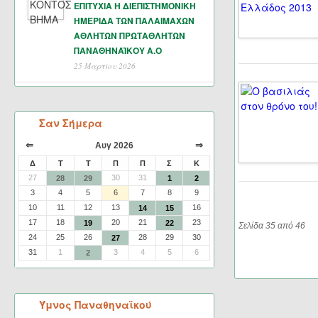
ΕΠΙΤΥΧΙΑ Η ΔΙΕΠΙΣΤΗΜΟΝΙΚΗ
ΗΜΕΡΙΔΑ ΤΩΝ ΠΑΛΑΙΜΑΧΩΝ
ΑΘΛΗΤΩΝ ΠΡΩΤΑΘΛΗΤΩΝ
ΠΑΝΑΘΗΝΑΪΚΟΥ Α.Ο
25 Μαρτίου 2026
Σαν Σήμερα
⇐
⇒
Αυγ 2026
Δ
Τ
Τ
Π
Π
Σ
Κ
27
30
31
28
29
1
2
3
4
5
6
7
8
9
10
11
12
13
16
14
15
17
18
20
21
23
19
22
Σελίδα 35 από 46
24
25
26
28
29
30
27
31
1
3
4
5
6
2
Ύμνος Παναθηναϊκού