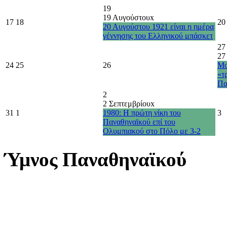
19
19 Αυγούστου
x
17
18
20
20 Αυγούστου 1921 είναι η ημέρα
γέννησης του Ελληνικού μπάσκετ
27
27
24
25
26
Μο
«τ
Πα
2
2 Σεπτεμβρίου
x
31
1
1980: Η πρώτη νίκη του
3
Παναθηναϊκού επί του
Ολυμπιακού στο Πόλο με 3-2
Ύμνος Παναθηναϊκού