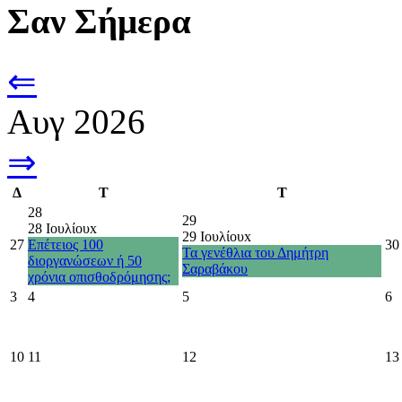
Σαν Σήμερα
⇐
Αυγ 2026
⇒
Δ
Τ
Τ
28
29
28 Ιουλίου
x
29 Ιουλίου
x
27
Επέτειος 100
30
Τα γενέθλια του Δημήτρη
διοργανώσεων ή 50
Σαραβάκου
χρόνια οπισθοδρόμησης;
3
4
5
6
10
11
12
13