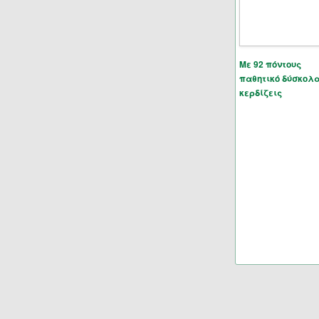
Με 92 πόντους
παθητικό δύσκολ
κερδίζεις