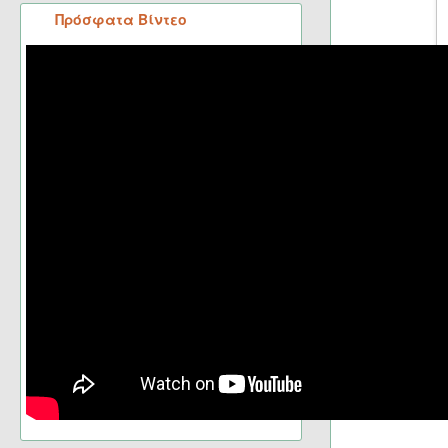
Πρόσφατα Βίντεο
Πηγή: pra
Ετικέτ