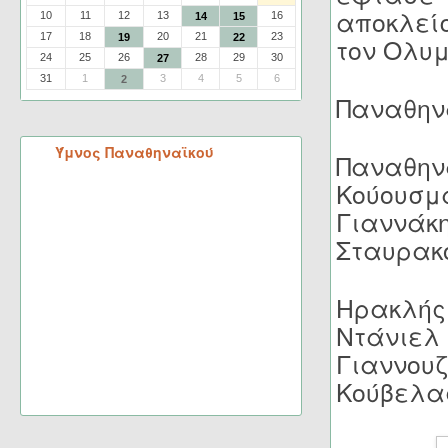
αποκλείσ
10
11
12
13
16
14
15
17
18
20
21
23
19
22
τον Ολυμ
24
25
26
28
29
30
27
31
1
3
4
5
6
2
Παναθηνα
Ύμνος Παναθηναϊκού
Παναθηνα
Κούουσμ
Γιαννάκ
Σταυρακ
Ηρακλής
Ντάνιε
Γιαννου
Κούβελας