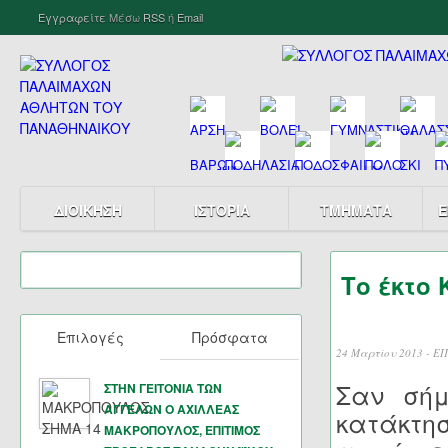
Εγγραφείτε
Μέσω
RSS
ή
Email
ΔΙΟΙΚΗΣΗ
ΙΣΤΟΡΙΑ
ΤΜΗΜΑΤΑ
Ε
Το έκτο
Επιλογές
Πρόσφατα
24 Μαρτίου 2013 -
ΕΠ
Σαν σήμ
ΣΤΗΝ ΓΕΙΤΟΝΙΑ ΤΩΝ
ΑΓΓΕΛΩΝ Ο ΑΧΙΛΛΕΑΣ
κατάκτησ
ΜΑΚΡΟΠΟΥΛΟΣ, ΕΠΙΤΙΜΟΣ