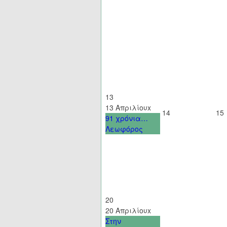
13
13 Απριλίου
x
14
15
91 χρόνια…
Λεωφόρος
20
20 Απριλίου
x
Στην