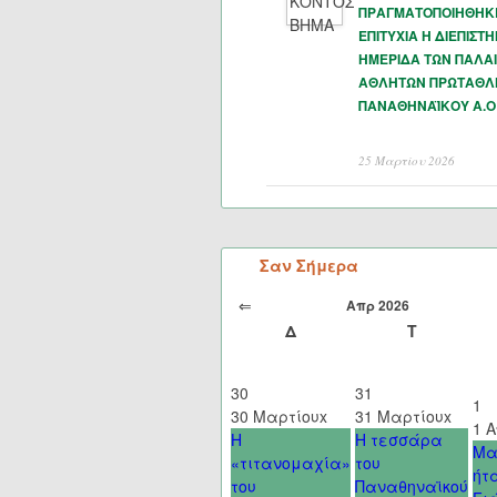
ΠΡΑΓΜΑΤΟΠΟΙΗΘΗΚ
ΕΠΙΤΥΧΙΑ Η ΔΙΕΠΙΣΤ
ΗΜΕΡΙΔΑ ΤΩΝ ΠΑΛΑ
ΑΘΛΗΤΩΝ ΠΡΩΤΑΘΛ
ΠΑΝΑΘΗΝΑΪΚΟΥ Α.Ο
25 Μαρτίου 2026
Σαν Σήμερα
⇐
Απρ 2026
Δ
Τ
30
31
1
30 Μαρτίου
x
31 Μαρτίου
x
1 
Η
Η τεσσάρα
Μα
«τιτανομαχία»
του
ήτ
του
Παναθηναϊκού