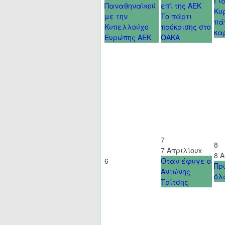
Γι
Παναθηναϊκού
επί της ΑΕΚ
Κυ
με την
Το πάρτι
πά
Κυπελλούχο
πρόκρισης στο
κα
Ευρώπης ΑΕΚ
ΟΑΚΑ
7
8
7 Απριλίου
x
8 
6
Όταν έφυγε ο
Πρ
Αντώνης
όλ
Τρίτσης