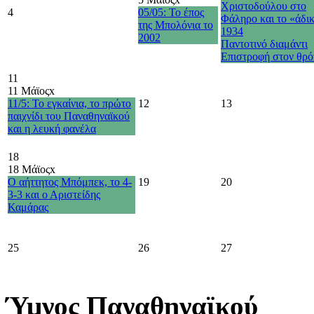
Χριστοδούλου στο
4
05/05: Το έπος
Φάληρο και το «άδι
της Μπολόνια το
1934
2002
Παντοτινό διαμάντι
Επιστροφή στον θρό
11
11 Μάϊος
x
11/5: Το εγκαίνια, το πρώτο
12
13
παιχνίδι του Παναθηναϊκού
και η λευκή φανέλα
18
18 Μάϊος
x
Ο αήττητος Μπόμπεκ, το 4-
19
20
3-3 και ο Αριστείδης
Καμάρας
25
26
27
Ύμνος Παναθηναϊκού