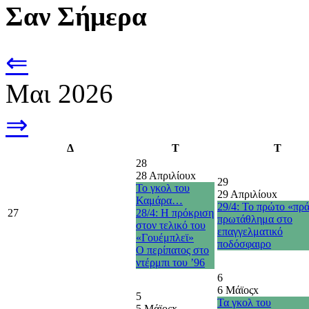
Σαν Σήμερα
⇐
Μαι 2026
⇒
Δ
Τ
Τ
28
28 Απριλίου
x
29
Το γκολ του
29 Απριλίου
x
Καμάρα…
29/4: Το πρώτο «πρ
27
28/4: Η πρόκριση
πρωτάθλημα στο
στον τελικό του
επαγγελματικό
«Γουέμπλεϊ»
ποδόσφαιρο
O περίπατος στο
ντέρμπι του ’96
6
6 Μάϊος
x
5
Τα γκολ του
5 Μάϊος
x