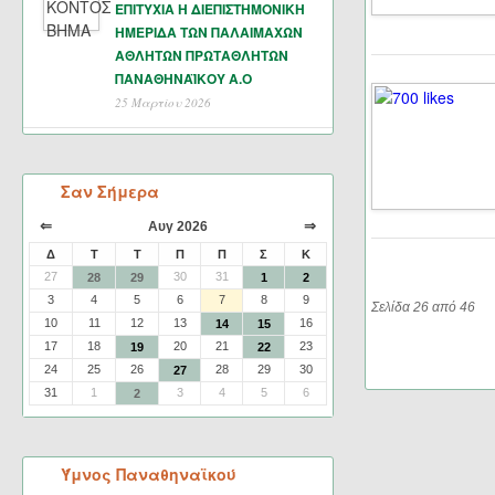
ΕΠΙΤΥΧΙΑ Η ΔΙΕΠΙΣΤΗΜΟΝΙΚΗ
ΗΜΕΡΙΔΑ ΤΩΝ ΠΑΛΑΙΜΑΧΩΝ
ΑΘΛΗΤΩΝ ΠΡΩΤΑΘΛΗΤΩΝ
ΠΑΝΑΘΗΝΑΪΚΟΥ Α.Ο
25 Μαρτίου 2026
Σαν Σήμερα
⇐
⇒
Αυγ 2026
Δ
Τ
Τ
Π
Π
Σ
Κ
27
30
31
28
29
1
2
3
4
5
6
7
8
9
Σελίδα 26 από 46
10
11
12
13
16
14
15
17
18
20
21
23
19
22
24
25
26
28
29
30
27
31
1
3
4
5
6
2
Ύμνος Παναθηναϊκού