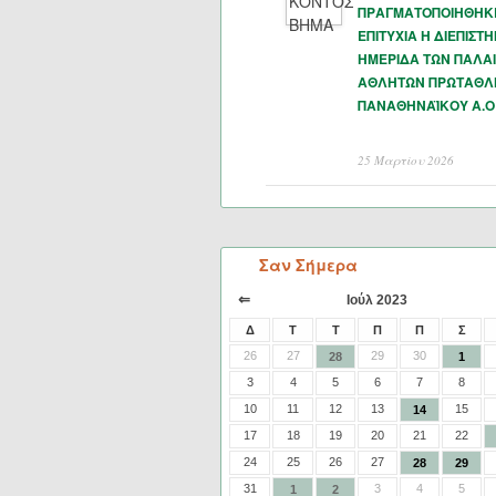
ΠΡΑΓΜΑΤΟΠΟΙΗΘΗΚ
ΕΠΙΤΥΧΙΑ Η ΔΙΕΠΙΣΤ
ΗΜΕΡΙΔΑ ΤΩΝ ΠΑΛΑ
ΑΘΛΗΤΩΝ ΠΡΩΤΑΘΛ
ΠΑΝΑΘΗΝΑΪΚΟΥ Α.Ο
25 Μαρτίου 2026
Σαν Σήμερα
⇐
Ιούλ 2023
Δ
Τ
Τ
Π
Π
Σ
26
27
29
30
28
1
3
4
5
6
7
8
10
11
12
13
15
14
17
18
19
20
21
22
24
25
26
27
28
29
31
3
4
5
1
2