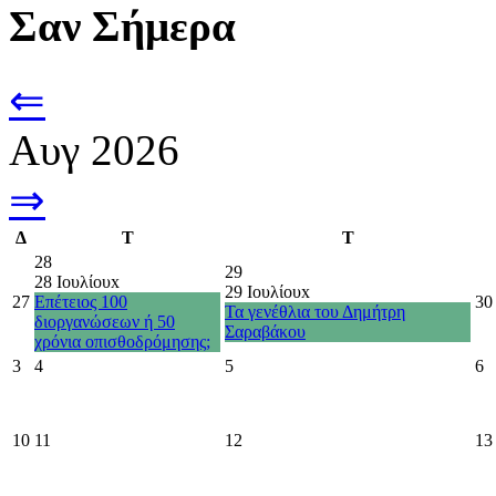
Σαν Σήμερα
⇐
Αυγ 2026
⇒
Δ
Τ
Τ
28
29
28 Ιουλίου
x
29 Ιουλίου
x
27
Επέτειος 100
30
Τα γενέθλια του Δημήτρη
διοργανώσεων ή 50
Σαραβάκου
χρόνια οπισθοδρόμησης;
3
4
5
6
10
11
12
13