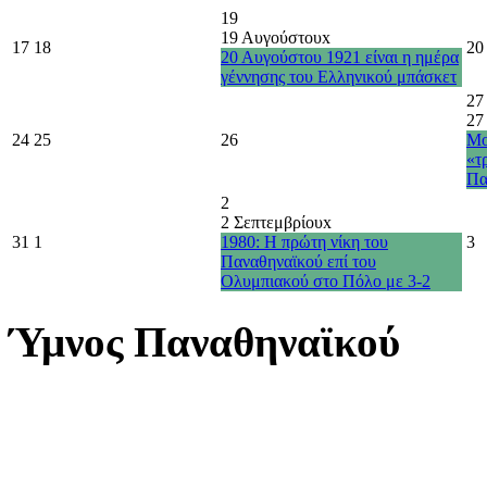
19
19 Αυγούστου
x
17
18
20
20 Αυγούστου 1921 είναι η ημέρα
γέννησης του Ελληνικού μπάσκετ
27
27
24
25
26
Μο
«τ
Πα
2
2 Σεπτεμβρίου
x
31
1
1980: Η πρώτη νίκη του
3
Παναθηναϊκού επί του
Ολυμπιακού στο Πόλο με 3-2
Ύμνος Παναθηναϊκού