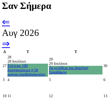
Σαν Σήμερα
⇐
Αυγ 2026
⇒
Δ
Τ
Τ
28
29
28 Ιουλίου
x
29 Ιουλίου
x
27
Επέτειος 100
30
Τα γενέθλια του Δημήτρη
διοργανώσεων ή 50
Σαραβάκου
χρόνια οπισθοδρόμησης;
3
4
5
6
10
11
12
13