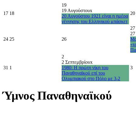
19
19 Αυγούστου
x
17
18
20
20 Αυγούστου 1921 είναι η ημέρα
γέννησης του Ελληνικού μπάσκετ
27
27
24
25
26
Μο
«τ
Πα
2
2 Σεπτεμβρίου
x
31
1
1980: Η πρώτη νίκη του
3
Παναθηναϊκού επί του
Ολυμπιακού στο Πόλο με 3-2
Ύμνος Παναθηναϊκού