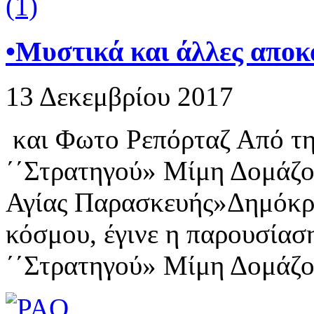
•Μυστικά και άλλες αποκ
13 Δεκεμβρίου 2017
και Φωτο Ρεπόρταζ Από τη
΄΄Στρατηγού» Μίμη Δομάζο
Αγίας Παρασκευής»Δημόκρι
κόσμου, έγινε η παρουσίασ
΄΄Στρατηγού» Μίμη Δομάζο