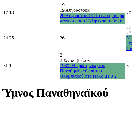
19
19 Αυγούστου
x
17
18
20
20 Αυγούστου 1921 είναι η ημέρα
γέννησης του Ελληνικού μπάσκετ
27
27
24
25
26
Μο
«τ
Πα
2
2 Σεπτεμβρίου
x
31
1
1980: Η πρώτη νίκη του
3
Παναθηναϊκού επί του
Ολυμπιακού στο Πόλο με 3-2
Ύμνος Παναθηναϊκού