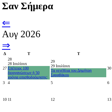
Σαν Σήμερα
⇐
Αυγ 2026
⇒
Δ
Τ
Τ
28
29
28 Ιουλίου
x
29 Ιουλίου
x
27
Επέτειος 100
30
Τα γενέθλια του Δημήτρη
διοργανώσεων ή 50
Σαραβάκου
χρόνια οπισθοδρόμησης;
3
4
5
6
10
11
12
13