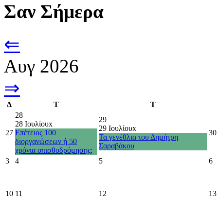
Σαν Σήμερα
⇐
Αυγ 2026
⇒
Δ
Τ
Τ
28
29
28 Ιουλίου
x
29 Ιουλίου
x
27
Επέτειος 100
30
Τα γενέθλια του Δημήτρη
διοργανώσεων ή 50
Σαραβάκου
χρόνια οπισθοδρόμησης;
3
4
5
6
10
11
12
13