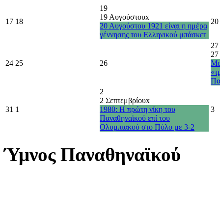
19
19 Αυγούστου
x
17
18
20
20 Αυγούστου 1921 είναι η ημέρα
γέννησης του Ελληνικού μπάσκετ
27
27
24
25
26
Μο
«τ
Πα
2
2 Σεπτεμβρίου
x
31
1
1980: Η πρώτη νίκη του
3
Παναθηναϊκού επί του
Ολυμπιακού στο Πόλο με 3-2
Ύμνος Παναθηναϊκού