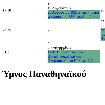
19
19 Αυγούστου
x
17
18
20
20 Αυγούστου 1921 είναι η ημέρα
γέννησης του Ελληνικού μπάσκετ
27
27
24
25
26
Μο
«τ
Πα
2
2 Σεπτεμβρίου
x
31
1
1980: Η πρώτη νίκη του
3
Παναθηναϊκού επί του
Ολυμπιακού στο Πόλο με 3-2
Ύμνος Παναθηναϊκού