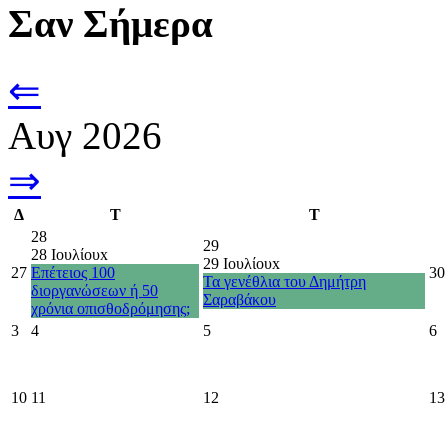
Σαν Σήμερα
⇐
Αυγ 2026
⇒
Δ
Τ
Τ
28
29
28 Ιουλίου
x
29 Ιουλίου
x
27
Επέτειος 100
30
Τα γενέθλια του Δημήτρη
διοργανώσεων ή 50
Σαραβάκου
χρόνια οπισθοδρόμησης;
3
4
5
6
10
11
12
13